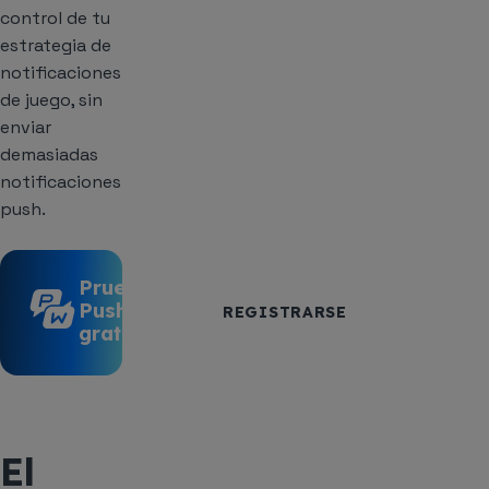
control de tu
estrategia de
notificaciones
de juego, sin
enviar
demasiadas
notificaciones
push.
Prueba
Pushwoosh
REGISTRARSE
gratis
El