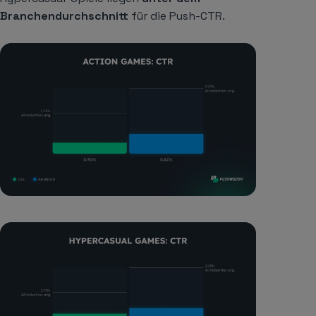
Branchendurchschnitt
für die Push-CTR.