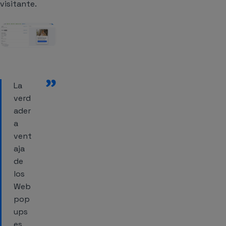
visitante.
”
La
verd
ader
a
vent
aja
de
los
Web
pop
ups
es