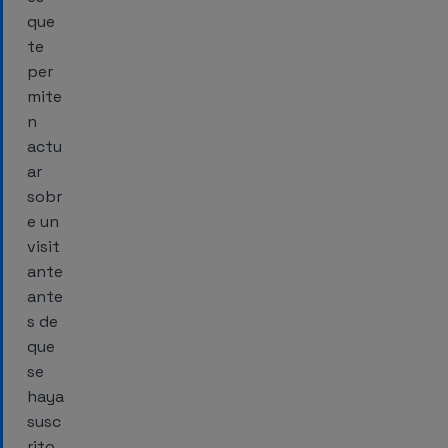
que
te
per
mite
n
actu
ar
sobr
e un
visit
ante
ante
s de
que
se
haya
susc
rito