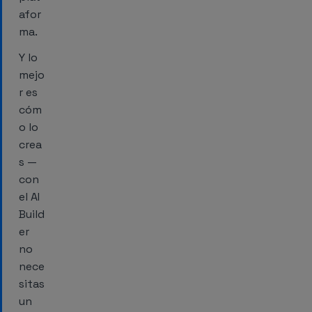
afor
ma.
Y lo
mejo
r es
cóm
o lo
crea
s —
con
el AI
Build
er
no
nece
sitas
un