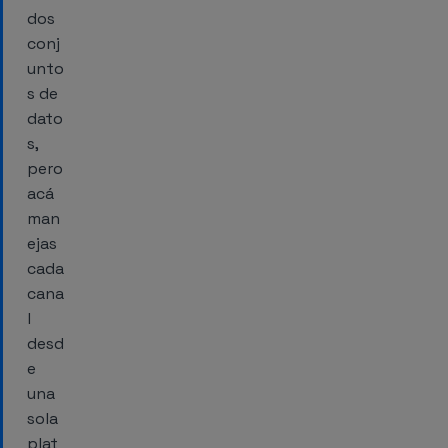
dos
conj
unto
s de
dato
s,
pero
acá
man
ejas
cada
cana
l
desd
e
una
sola
plat