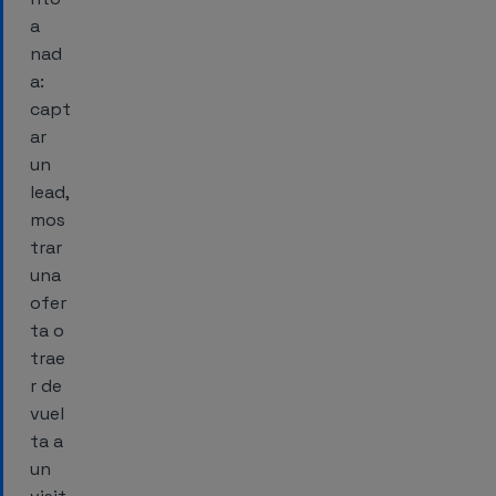
a
nad
a:
capt
ar
un
lead,
mos
trar
una
ofer
ta o
trae
r de
vuel
ta a
un