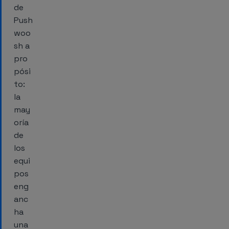
de
Push
woo
sh a
pro
pósi
to:
la
may
oría
de
los
equi
pos
eng
anc
ha
una