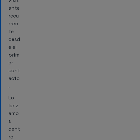
visit
ante
recu
rren
te
desd
e el
prim
er
cont
acto
.
Lo
lanz
amo
s
dent
ro