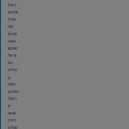
herr
amie
nta
de
pop
ups
apar
te a
su
sitio
y
des
pués
tien
e
que
con
ciliar