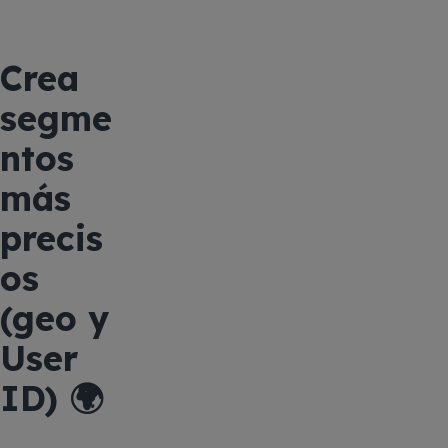
Crea
segme
ntos
más
precis
os
(geo y
User
ID) 🌍