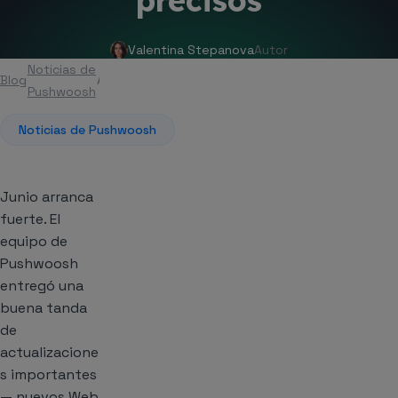
precisos
Valentina Stepanova
Autor
Noticias de
Blog
Artículo
Pushwoosh
Noticias de Pushwoosh
Junio arranca
fuerte. El
equipo de
Pushwoosh
entregó una
buena tanda
de
actualizacione
s importantes
— nuevos Web