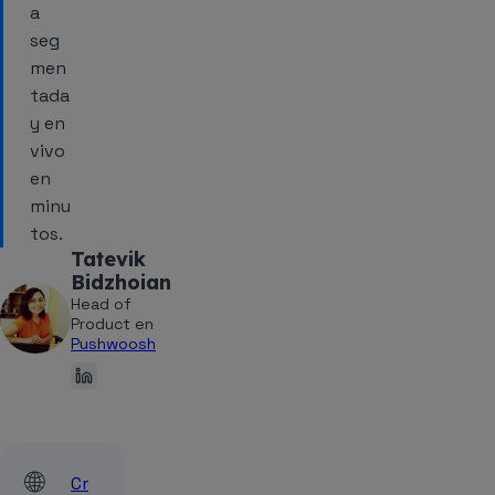
a
seg
men
tada
y en
vivo
en
minu
tos.
Tatevik
Bidzhoian
Head of
Product en
Pushwoosh
🌐
Cr