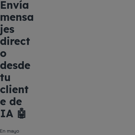
Envía
mensa
jes
direct
o
desde
tu
client
e de
IA 🤖
En mayo