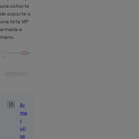
una cohorte
de soporte o
una lista VIP
armada a
mano.
🆔
Ar
ma
r
un
se