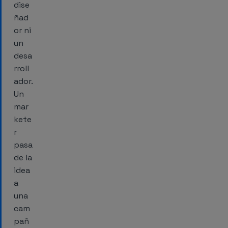
dise
ñad
or ni
un
desa
rroll
ador.
Un
mar
kete
r
pasa
de la
idea
a
una
cam
pañ