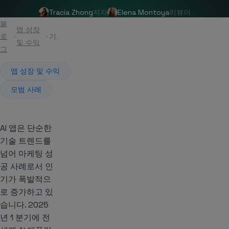
Tracia Zhong
저자
Elena Montoya
리뷰어
블
앱 성장
로
기사
및 수익
그
앱 성장 및 수익
모범 사례
AI 앱은 단순한
기술 트렌드를
넘어 마케팅 성
공 사례로서 인
기가 폭발적으
로 증가하고 있
습니다. 2025
년 1 분기에 전