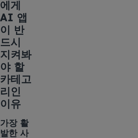
에게
AI 앱
이 반
드시
지켜봐
야 할
카테고
리인
이유
가장 활
발한 사