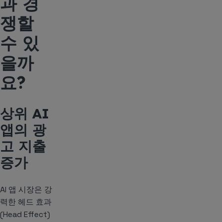
과 경
쟁할
수 있
을까
요?
상위 AI
앱의 광
고 지출
증가
AI 앱 시장은 강
력한 헤드 효과
(Head Effect)