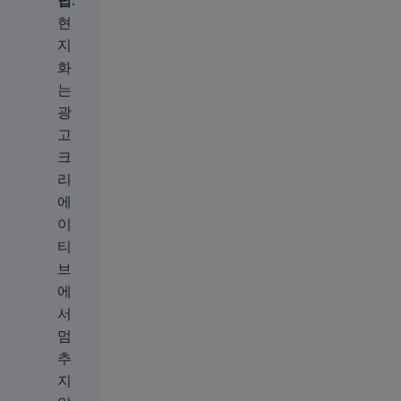
팁
:
현
지
화
는
광
고
크
리
에
이
티
브
에
서
멈
추
지