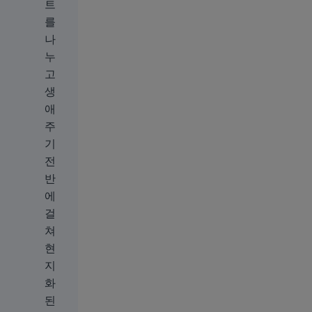
트
를
나
누
고
생
애
주
기
전
반
에
걸
쳐
현
지
화
된