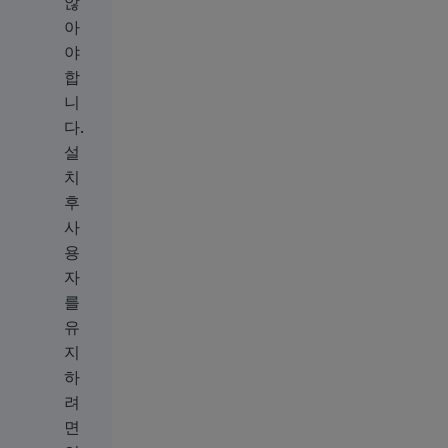
않
아
야
합
니
다.
설
치
후
사
용
자
를
유
지
하
려
면