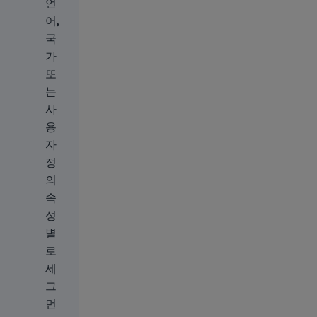
언
어,
국
가
또
는
사
용
자
정
의
속
성
별
로
세
그
먼