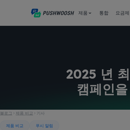
제품
통합
요금제
2025 년 
캠페인을
블로그
제품 비교
기사
제품 비교
푸시 알림