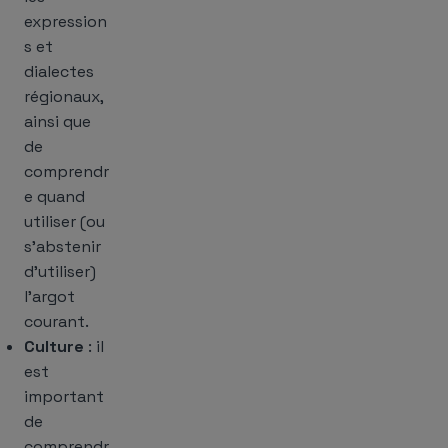
expression
s et
dialectes
régionaux,
ainsi que
de
comprendr
e quand
utiliser (ou
s’abstenir
d’utiliser)
l’argot
courant.
Culture
: il
est
important
de
comprendr