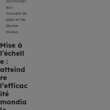
conformer
aux
formats de
date et de
devise
locaux.
Mise à
l’échell
e :
atteind
re
l’efficac
ité
mondia
le