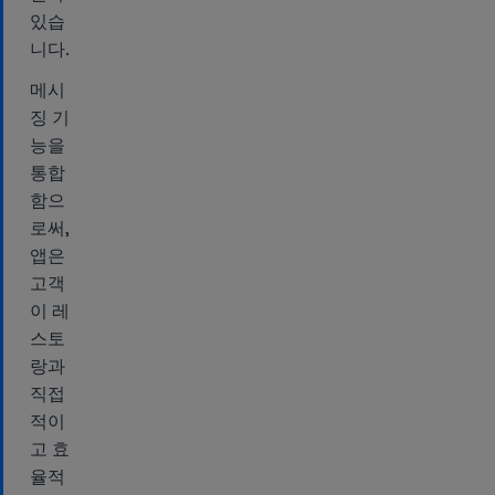
있습
니다.
메시
징 기
능을
통합
함으
로써,
앱은
고객
이 레
스토
랑과
직접
적이
고 효
율적