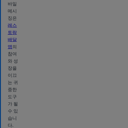
바일
메시
징은
레스
토랑
배달
앱
의
참여
와 성
장을
이끄
는 귀
중한
도구
가 될
수 있
습니
다.