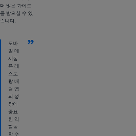
더 많은 가이드
를 받으실 수 있
습니다.
”
모바
일 메
시징
은 레
스토
랑 배
달 앱
의 성
장에
중요
한 역
할을
할 수