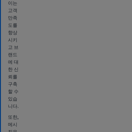
이는
고객
만족
도를
향상
시키
고 브
랜드
에 대
한 신
뢰를
구축
할 수
있습
니다.
또한,
메시
징은