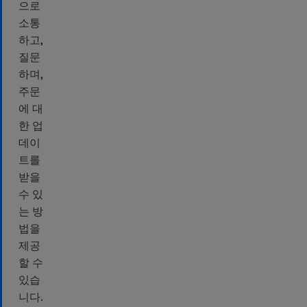
으로
소통
하고,
질문
하며,
주문
에 대
한 업
데이
트를
받을
수 있
는 방
법을
제공
할 수
있습
니다.