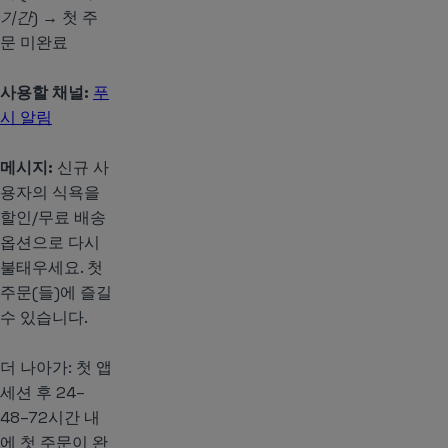
기간)
→ 첫 주
문 미완료
사용할 채널:
푸
시 알림
메시지:
신규 사
용자의 식욕을
할인/무료 배송
옵션으로 다시
불태우세요. 첫
주문(들)에 즐길
수 있습니다.
더 나아가: 첫 앱
세션 후 24–
48–72시간 내
에 첫 주문이 완