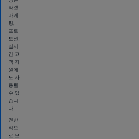
타겟
마케
팅,
프로
모션,
실시
간 고
객 지
원에
도 사
용될
수 있
습니
다.
전반
적으
로 모