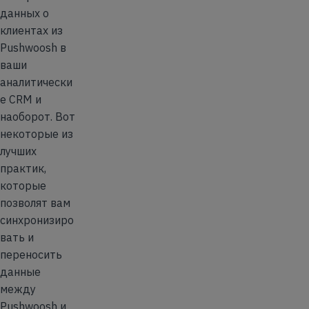
данных о
клиентах из
Pushwoosh в
ваши
аналитически
е CRM и
наоборот. Вот
некоторые из
лучших
практик,
которые
позволят вам
синхронизиро
вать и
переносить
данные
между
Pushwoosh и