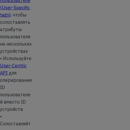
пользователя
(User-Specific
tags)
, чтобы
сопоставлять
атрибуты
пользователя
на нескольких
устройствах
• Используйте
User-Centric
API
для
оперирования
ID
пользователе
й вместо ID
устройств
•
Сопоставляйт