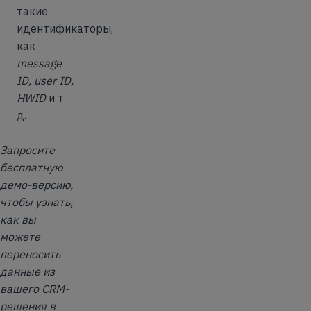
такие
идентификаторы,
как
message
ID, user ID,
HWID
и т.
д.
Запросите
бесплатную
демо-версию,
чтобы узнать,
как вы
можете
переносить
данные из
вашего CRM-
решения в