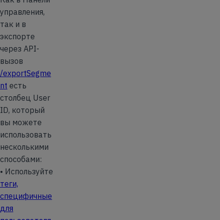
управления,
так и в
экспорте
через API-
вызов
/exportSegme
nt
есть
столбец User
ID, который
вы можете
использовать
несколькими
способами:
• Используйте
теги,
специфичные
для