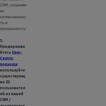
CRM, сохраняя
их
согласованнос
ть и
прозрачность:
1.
Придержива
йтесь
User-
Centric
подхода
:
используйте
существующ
ие ID
пользовател
ей из вашей
CRM /
аналитическ