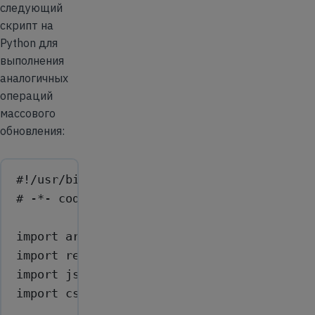
следующий
скрипт на
Python для
выполнения
аналогичных
операций
массового
обновления:
#!/usr/bin/env python3
# -*- coding: utf-8 -*-
import
 argparse
import
 requests
import
 json
import
 csv