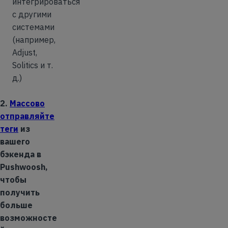
интегрироваться
с другими
системами
(например,
Adjust,
Solitics и т.
д.)
2.
Массово
отправляйте
теги
из
вашего
бэкенда в
Pushwoosh,
чтобы
получить
больше
возможносте