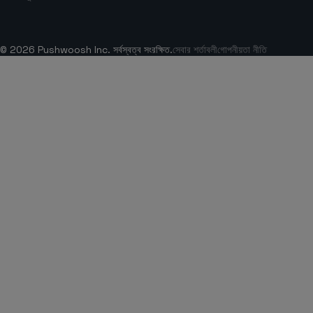
© 2026 Pushwoosh Inc. সর্বস্বত্ব সংরক্ষিত.
সেবার শর্তাবলী
গোপনীয়তা নীতি