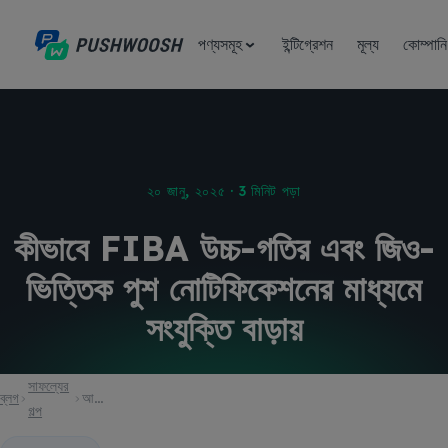
পণ্যসমূহ
ইন্টিগ্রেশন
মূল্য
কোম্পানি
২০ জানু, ২০২৫ · 3 মিনিট পড়া
কীভাবে FIBA উচ্চ-গতির এবং জিও-
ভিত্তিক পুশ নোটিফিকেশনের মাধ্যমে
সংযুক্তি বাড়ায়
সাফল্যের
ব্লগ
আর্টিকেল
গল্প