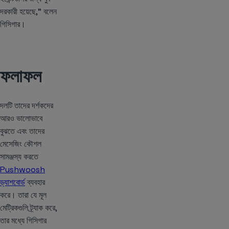
দরকারী হয়েছে,” বলেন
গিসিগার।
ফলাফল
দলটি তাদের দর্শকদের
আরও ভালোভাবে
বুঝতে এবং তাদের
মেসেজিং কৌশল
সামঞ্জস্য করতে
Pushwoosh
ড্যাশবোর্ড
ব্যবহার
করে। তারা যে মূল
মেট্রিকগুলি ট্র্যাক করে,
তার মধ্যে গিসিগার