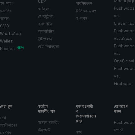
MoEngag
CDP
ইন-অ্যাপ
সাবস্ক্রিপশন-
Pushwoos
অডিয়েন্স
মেসেজিং
ভিত্তিক অ্যাপ
vs.
সেগমেন্টেশন
ইমেইল
ই-কমার্স
CleverTap
ক্যাম্পেইন
SMS
Pushwoos
অ্যানালিটিক্স
WhatsApp
vs. Braze
ইন্টিগ্রেশন
Wallet
Pushwoos
ডেটা নিরাপত্তা
Passes
NEW
vs.
OneSignal
Pushwoos
vs.
Firebase
সেরা টুল
ইমেইল
ব্যবহারকারী
যোগাযোগ
মার্কেটিং হাব
ও
করুন
ডেভেলপারদের
সেরা
জন্য
ইমেইল মার্কেটিং
Pushwoos
অমনিচ্যানেল
টেমপ্লেট
সম্পর্কে
পণ্য
মেসেজিং