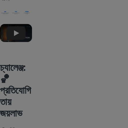
Play
চ্যালেঞ্জ:
🏀
প্রতিযোগি
তায়
জয়লাভ