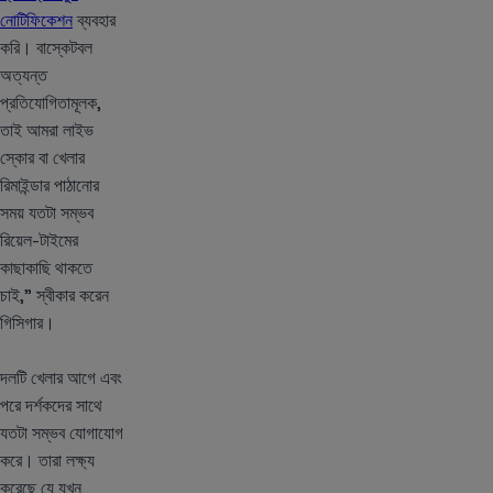
নোটিফিকেশন
ব্যবহার
করি। বাস্কেটবল
অত্যন্ত
প্রতিযোগিতামূলক,
তাই আমরা লাইভ
স্কোর বা খেলার
রিমাইন্ডার পাঠানোর
সময় যতটা সম্ভব
রিয়েল-টাইমের
কাছাকাছি থাকতে
চাই,” স্বীকার করেন
গিসিগার।
দলটি খেলার আগে এবং
পরে দর্শকদের সাথে
যতটা সম্ভব যোগাযোগ
করে। তারা লক্ষ্য
করেছে যে যখন