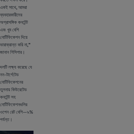
একই সাথে, আমরা
ব্যবহারকারীদের
অপ্রাসঙ্গিক কনটেন্ট
এবং খুব বেশি
নোটিফিকেশন দিয়ে
ভারাক্রান্ত করি না,”
জানান গিসিগার।
দলটি লক্ষ্য করেছে যে
নন-টার্গেটেড
নোটিফিকেশনের
তুলনায় কিউরেটেড
কনটেন্ট সহ
নোটিফিকেশনগুলির
ওপেন রেট বেশি—৯%
পর্যন্ত।