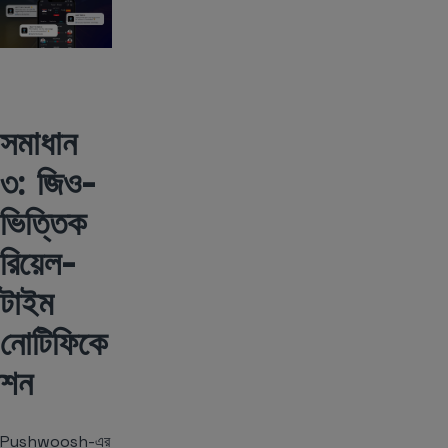
সমাধান
৩: জিও-
ভিত্তিক
রিয়েল-
টাইম
নোটিফিকে
শন
Pushwoosh-এর