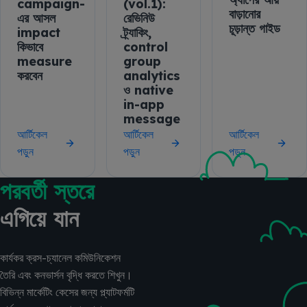
campaign-
(vol.1):
বাড়ানোর
এর আসল
রেভিনিউ
চূড়ান্ত গাইড
impact
ট্র্যাকিং,
কিভাবে
control
measure
group
করবেন
analytics
ও native
in-app
message
আর্টিকেল
আর্টিকেল
আর্টিকেল
পড়ুন
পড়ুন
পড়ুন
পরবর্তী স্তরে
এগিয়ে যান
কার্যকর ক্রস-চ্যানেল কমিউনিকেশন
তৈরি এবং কনভার্সন বৃদ্ধি করতে শিখুন।
বিভিন্ন মার্কেটিং কেসের জন্য প্ল্যাটফর্মটি