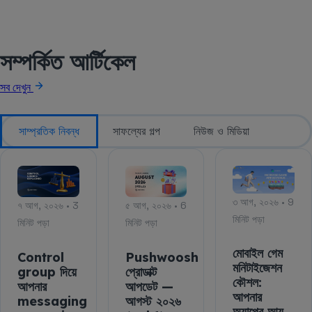
সম্পর্কিত আর্টিকেল
সব দেখুন
সাম্প্রতিক নিবন্ধ
সাফল্যের গল্প
নিউজ ও মিডিয়া
৩ আগ, ২০২৬ • 9
৭ আগ, ২০২৬ • 3
৫ আগ, ২০২৬ • 6
মিনিট পড়া
মিনিট পড়া
মিনিট পড়া
মোবাইল গেম
Control
Pushwoosh
মনিটাইজেশন
group দিয়ে
প্রোডাক্ট
কৌশল:
আপনার
আপডেট —
আপনার
messaging
আগস্ট ২০২৬
অ্যাপের আয়