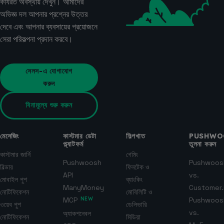
কার্যরত অবস্থায় দেখুন। আমাদের
অভিজ্ঞ দল আপনার প্রশ্নের উত্তর
দেবে এবং আপনার ব্যবসায়ের প্রয়োজনে
সেরা পরিকল্পনা প্রদান করবে।
সেলস-এ যোগাযোগ
করুন
বিনামূল্যে শুরু করুন
মেসেজিং
কাস্টমার ডেটা
শিল্পখাত
PUSHWO
প্ল্যাটফর্ম
তুলনা করুন
কাস্টমার জার্নি
গেমিং
Pushwoosh
Pushwoos
বিল্ডার
ফিনটেক ও
API
vs.
মোবাইল পুশ
ব্যাংকিং
ManyMoney
Customer.
নোটিফিকেশন
মোবিলিটি ও
MCP
NEW
Pushwoos
ওয়েব পুশ
ডেলিভারি
vs.
অ্যাকশনেবল
নোটিফিকেশন
মিডিয়া