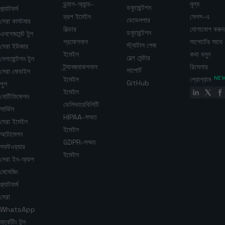
ড্র্যাগ-অ্যান্ড-
মূল্য
ডকুমেন্টেশন
প্ল্যাটফর্ম
ড্রপ ইমেইল
সেলস-এ
ডেভেলপার
সেরা কাস্টমার
বিল্ডার
যোগাযোগ করুন
ডকুমেন্টেশন
এনগেজমেন্ট টুল
প্রমোশনাল
সাপোর্টের সাথে
স্ট্যাটাস পেজ
সেরা ইউজার
ইমেইল
কথা বলুন
হেল্প সেন্টার
সেগমেন্টেশন টুল
ট্র্যানজ্যাকশনাল
রিসেলার
সাপোর্ট
সেরা মোবাইল
ইমেইল
প্রোগ্রাম
NE
GitHub
পুশ
ইমেইল
নোটিফিকেশন
ডেলিভারেবিলিটি
সার্ভিস
HIPAA-সম্মত
সেরা ইমেইল
ইমেইল
অটোমেশন
GDPR-সম্মত
সফটওয়্যার
ইমেইল
সেরা ইন-অ্যাপ
মেসেজিং
প্ল্যাটফর্ম
সেরা
WhatsApp
মার্কেটিং টুল