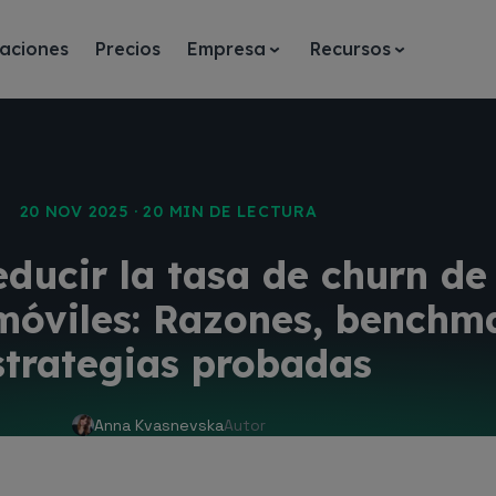
aciones
Precios
Empresa
Recursos
20 NOV 2025 · 20 MIN DE LECTURA
ducir la tasa de churn de
móviles: Razones, benchm
strategias probadas
Anna Kvasnevska
Autor