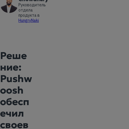
Руководитель
отдела
продукта в
HungryNaki
Реше
ние:
Pushw
oosh
обесп
ечил
своев