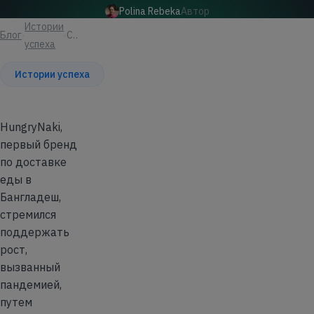
Polina Rebeka
Автор
Истории
Блог
Статья
успеха
Истории успеха
HungryNaki,
первый бренд
по доставке
еды в
Бангладеш,
стремился
поддержать
рост,
вызванный
пандемией,
путем