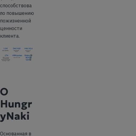
способствова
ло повышению
пожизненной
ценности
клиента.
О
Hungr
yNaki
Основанная в