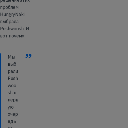
решения этих
проблем
HungryNaki
выбрала
Pushwoosh. И
вот почему:
”
Мы
выб
рали
Push
woo
sh в
перв
ую
очер
едь