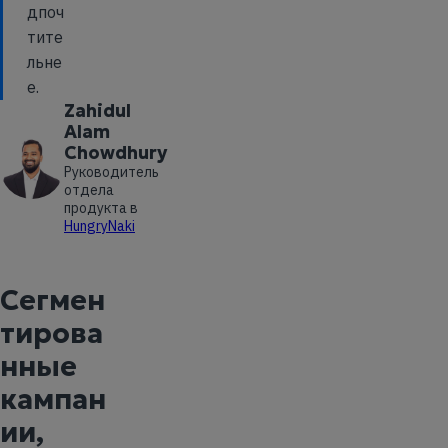
дпоч
тите
льне
е.
Zahidul
Alam
Chowdhury
Руководитель
отдела
продукта в
HungryNaki
Сегмен
тирова
нные
кампан
ии,