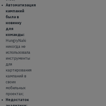
Автоматизация
кампаний
была в
новинку
для
команды:
HungryNaki
никогда не
использовала
инструменты
для
картирования
кампаний в
своих
мобильных
проектах;
Недостаток
аналитики: