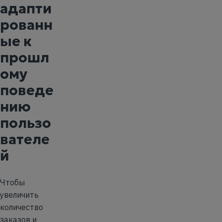
адапти
рованн
ые к
прошл
ому
поведе
нию
пользо
вателе
й
Чтобы
увеличить
количество
заказов и