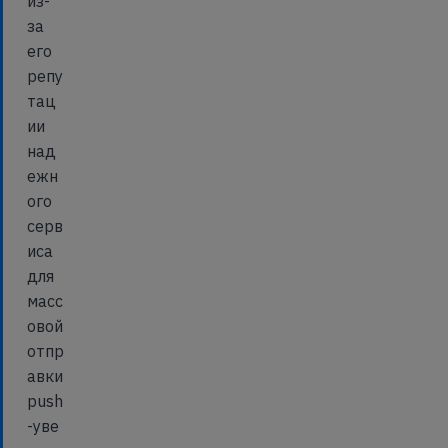
из-
за
его
репу
тац
ии
над
ежн
ого
серв
иса
для
масс
овой
отпр
авки
push
-уве