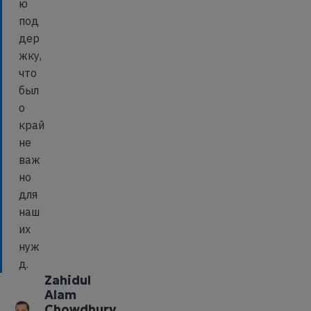
ю
под
дер
жку,
что
был
о
край
не
важ
но
для
наш
их
нуж
д.
Zahidul
Alam
Chowdhury