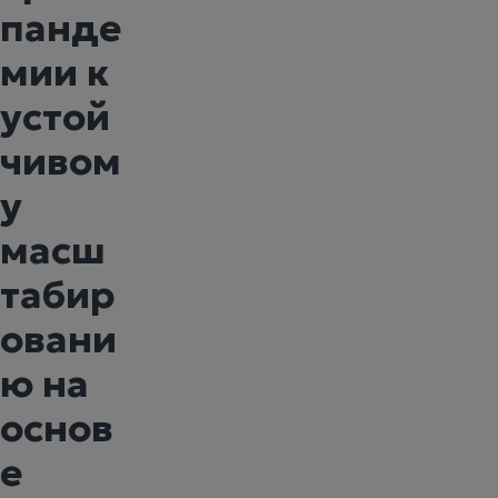
панде
мии к
устой
чивом
у
масш
табир
овани
ю на
основ
е