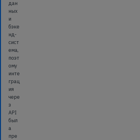
дан
ных
и
бэке
нд-
сист
ема,
поэт
ому
инте
грац
ия
чере
з
API
был
а
пре