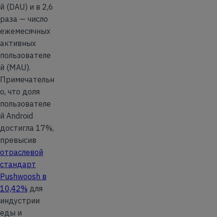
й (DAU) и в 2,6
раза — число
ежемесячных
активных
пользователе
й (MAU).
Примечательн
о, что доля
пользователе
й Android
достигла 17%,
превысив
отраслевой
стандарт
Pushwoosh в
10,42%
для
индустрии
еды и