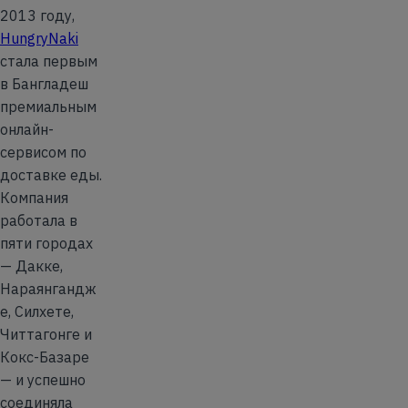
2013 году,
HungryNaki
стала первым
в Бангладеш
премиальным
онлайн-
сервисом по
доставке еды.
Компания
работала в
пяти городах
— Дакке,
Нараянгандж
е, Силхете,
Читтагонге и
Кокс-Базаре
— и успешно
соединяла