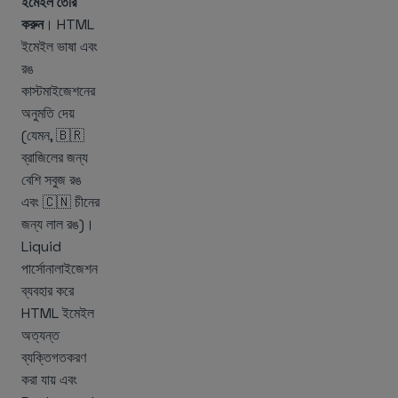
ইমেইল তৈরি
করুন
। HTML
ইমেইল ভাষা এবং
রঙ
কাস্টমাইজেশনের
অনুমতি দেয়
(যেমন, 🇧🇷
ব্রাজিলের জন্য
বেশি সবুজ রঙ
এবং 🇨🇳 চীনের
জন্য লাল রঙ)।
Liquid
পার্সোনালাইজেশন
ব্যবহার করে
HTML ইমেইল
অত্যন্ত
ব্যক্তিগতকরণ
করা যায় এবং