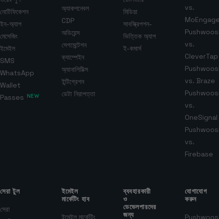
vs.
অ্যাকশনেবল
নোটিফিকেশন
মিডিয়া
MoEngag
CDP
ইন-অ্যাপ
সাবস্ক্রিপশন-
Pushwoos
অডিয়েন্স
মেসেজিং
ভিত্তিক অ্যাপ
vs.
সেগমেন্টেশন
ইমেইল
ই-কমার্স
CleverTap
ক্যাম্পেইন
SMS
Pushwoos
অ্যানালিটিক্স
WhatsApp
vs. Braze
ইন্টিগ্রেশন
Wallet
Pushwoos
ডেটা নিরাপত্তা
Passes
NEW
vs.
OneSignal
Pushwoos
vs.
Firebase
সেরা টুল
ইমেইল
ব্যবহারকারী
যোগাযোগ
মার্কেটিং হাব
ও
করুন
ডেভেলপারদের
সেরা
জন্য
ইমেইল মার্কেটিং
Pushwoos