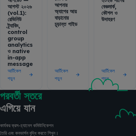
আপডেট —
২০২৬ সালের
আপনার
আগস্ট ২০২৬
বেঞ্চমার্ক,
অ্যাপের আয়
(vol.1):
কৌশল ও
বাড়ানোর
রেভিনিউ
উদাহরণ
চূড়ান্ত গাইড
ট্র্যাকিং,
control
group
analytics
ও native
in-app
message
আর্টিকেল
আর্টিকেল
আর্টিকেল
পড়ুন
পড়ুন
পড়ুন
পরবর্তী স্তরে
এগিয়ে যান
কার্যকর ক্রস-চ্যানেল কমিউনিকেশন
তৈরি এবং কনভার্সন বৃদ্ধি করতে শিখুন।