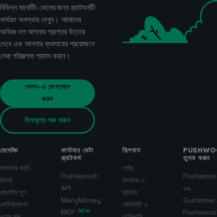
বিভিন্ন মার্কেটিং কেসের জন্য প্ল্যাটফর্মটি
কার্যরত অবস্থায় দেখুন। আমাদের
অভিজ্ঞ দল আপনার প্রশ্নের উত্তর
দেবে এবং আপনার ব্যবসায়ের প্রয়োজনে
সেরা পরিকল্পনা প্রদান করবে।
সেলস-এ যোগাযোগ
করুন
বিনামূল্যে শুরু করুন
মেসেজিং
কাস্টমার ডেটা
শিল্পখাত
PUSHWO
প্ল্যাটফর্ম
তুলনা করুন
কাস্টমার জার্নি
গেমিং
Pushwoosh
Pushwoos
বিল্ডার
ফিনটেক ও
API
vs.
মোবাইল পুশ
ব্যাংকিং
ManyMoney
Customer.
নোটিফিকেশন
মোবিলিটি ও
MCP
NEW
Pushwoos
ওয়েব পুশ
ডেলিভারি