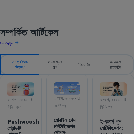
সম্পর্কিত আর্টিকেল
সব দেখুন
সাম্প্রতিক
সাফল্যের
ইমেইল
ফিনটেক
নিবন্ধ
গল্প
মার্কেটিং
৩ আগ, ২০২৬ • 9
৫ আগ, ২০২৬ • 6
৩ আগ, ২০২৬ • 9
মিনিট পড়া
মিনিট পড়া
মিনিট পড়া
মোবাইল গেম
Pushwoosh
ই-কমার্স পুশ
মনিটাইজেশন
প্রোডাক্ট
নোটিফিকেশন:
কৌশল: