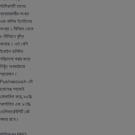
স্টার্টআপটি তাদের
ব্যবহারকারীর সংখ্যা
এবং মাসিক ইমেইলের
সংখ্যা ১ মিলিয়ন থেকে
৮ মিলিয়নে বৃদ্ধি
করেছে। এত বেশি
ইমেইল ভলিউম
পরিচালনা করার জন্য
নিখুঁত অবকাঠামো
প্রয়োজন।
Pushwoosh এই
চ্যালেঞ্জ সহজেই
মোকাবিলা করে, ৯৯%
আপটাইম এবং ৯৭%
ডেলিভারেবিলিটি রেট
বজায় রাখে।
স্টার্টআপের PRO