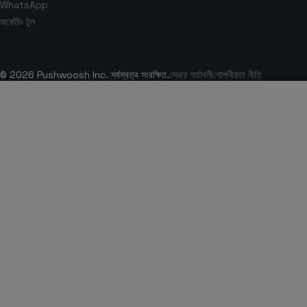
WhatsApp
মার্কেটিং টুল
© 2026 Pushwoosh Inc. সর্বস্বত্ব সংরক্ষিত.
সেবার শর্তাবলী
গোপনীয়তা নীতি