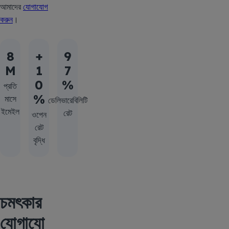
আমাদের
যোগাযোগ
করুন
।
8
+
9
M
1
7
0
%
প্রতি
%
মাসে
ডেলিভারেবিলিটি
ইমেইল
রেট
ওপেন
রেট
বৃদ্ধি
চমৎকার
যোগাযো