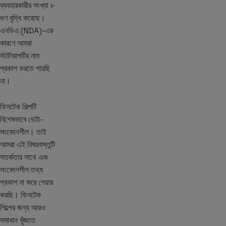
ব্যবহারকারীর সংখ্যা ৮
গুণ বৃদ্ধি করেছে।
এনডিএ (NDA)-এর
কারণে আমরা
স্টার্টআপটির নাম
প্রকাশ করতে পারছি
না।
ফিনটেক শিল্পটি
বিশেষভাবে ডেটা-
সংবেদনশীল। তাই
আমরা এই বিষয়বস্তুটি
সতর্কতার সাথে এবং
সংবেদনশীল তথ্য
প্রকাশ না করে শেয়ার
করছি। ফিনটেক
শিল্পের জন্য আরও
সমাধান খুঁজতে