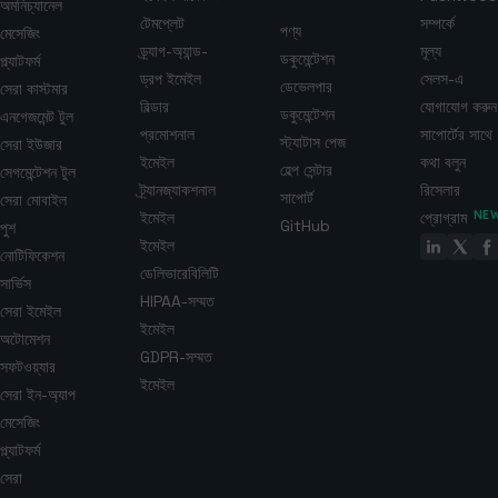
অমনিচ্যানেল
টেমপ্লেট
সম্পর্কে
পণ্য
মেসেজিং
ড্র্যাগ-অ্যান্ড-
মূল্য
ডকুমেন্টেশন
প্ল্যাটফর্ম
ড্রপ ইমেইল
সেলস-এ
ডেভেলপার
সেরা কাস্টমার
বিল্ডার
যোগাযোগ করুন
ডকুমেন্টেশন
এনগেজমেন্ট টুল
প্রমোশনাল
সাপোর্টের সাথে
স্ট্যাটাস পেজ
সেরা ইউজার
ইমেইল
কথা বলুন
হেল্প সেন্টার
সেগমেন্টেশন টুল
ট্র্যানজ্যাকশনাল
রিসেলার
সাপোর্ট
সেরা মোবাইল
ইমেইল
প্রোগ্রাম
NE
GitHub
পুশ
ইমেইল
নোটিফিকেশন
ডেলিভারেবিলিটি
সার্ভিস
HIPAA-সম্মত
সেরা ইমেইল
ইমেইল
অটোমেশন
GDPR-সম্মত
সফটওয়্যার
ইমেইল
সেরা ইন-অ্যাপ
মেসেজিং
প্ল্যাটফর্ম
সেরা