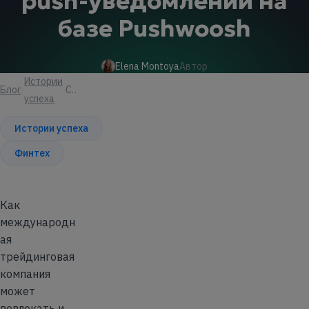
push-уведомлений на
базе Pushwoosh
Elena Montoya
Автор
Истории
Блог
Статья
успеха
Истории успеха
Финтех
Как
международн
ая
трейдинговая
компания
может
вовлекать и