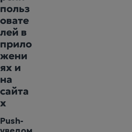
польз
овате
лей в
прило
жени
ях и
на
сайта
х
Push-
уведом