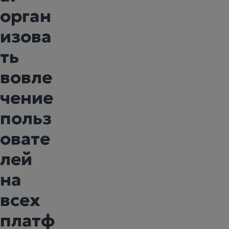
орган
изова
ть
вовле
чение
польз
овате
лей
на
всех
платф