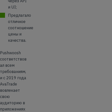
через API
и UI;
Предлагало
отличное
соотношение
цены и
качества.
Pushwoosh
соответствов
ал всем
требованиям,
и с 2019 года
AvaTrade
вовлекает
свою
аудиторию в
приложениях