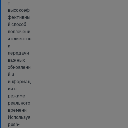
т
высокоэф
фективны
й способ
вовлечени
я клиентов
и
передачи
важных
обновлени
й и
информац
ии в
режиме
реального
времени.
Используя
push-