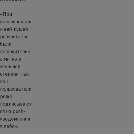
«При
использовани
и веб-пушей
результаты
были
положительн
ыми, но в
меньшей
степени, так
как
пользователи
реже
подписывают
ся на push-
уведомления
в вебе».