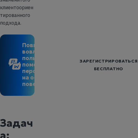
клиентоориен
тированного
подхода.
Повысьте
вовлечённость
пользователей с
ЗАРЕГИСТРИРОВАТЬСЯ
помощью
БЕСПЛАТНО
персонализации
на основе
поведения
Задач
а: