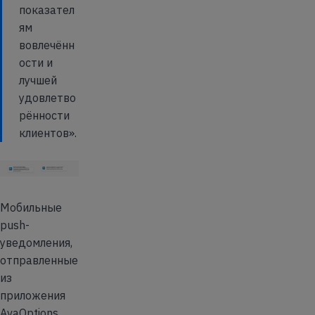
показател
ям
вовлечённ
ости и
лучшей
удовлетво
рённости
клиентов».
Мобильные
push-
уведомления,
отправленные
из
приложения
AvaOptions