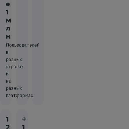
е
1
м
л
н
Пользователей
в
разных
странах
и
на
разных
платформах
1
+
2
1