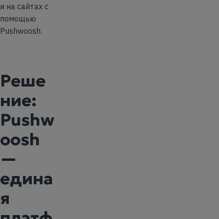
и на сайтах с
помощью
Pushwoosh.
Реше
ние:
Pushw
oosh
—
едина
я
платф