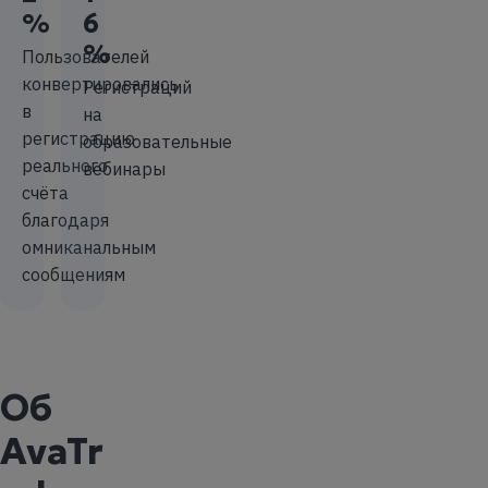
%
6
%
Пользователей
конвертировались
Регистраций
в
на
регистрацию
образовательные
реального
вебинары
счёта
благодаря
омниканальным
сообщениям
Об
AvaTr