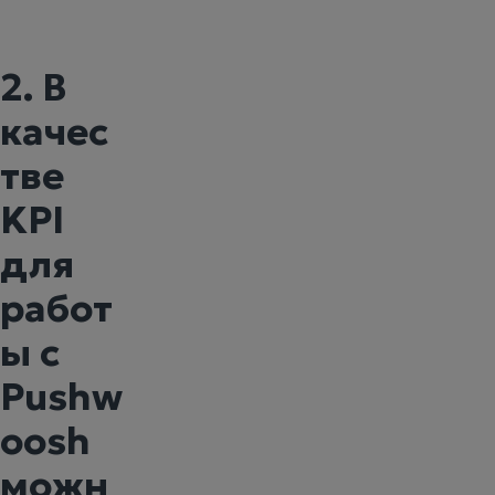
2. В
качес
тве
KPI
для
работ
ы с
Pushw
oosh
можн