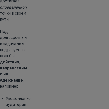
достигает
определённой
точки в своём
пути.
Под
долгосрочным
и задачами я
подразумева
ю любые
действия,
направленны
е на
удержание
,
например:
Уведомление
аудитории