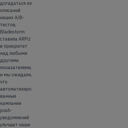
догадаться из
описаний
наших A/B-
тестов,
Bladestorm
ставила ARPU
в приоритет
над любыми
другими
показателями,
и мы ожидали,
что
автоматизиро
ванные
кампании
push-
уведомлений
улучшат наши