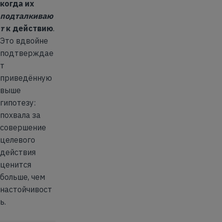
когда их
подталкиваю
т
к действию
.
Это вдвойне
подтверждае
т
приведённую
выше
гипотезу:
похвала за
совершение
целевого
действия
ценится
больше, чем
настойчивост
ь.