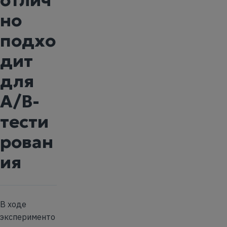
но
подхо
дит
для
A/B-
тести
рован
ия
В ходе
эксперименто