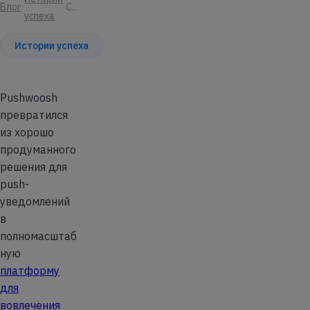
Блог
Статья
успеха
Истории успеха
Pushwoosh
превратился
из хорошо
продуманного
решения для
push-
уведомлений
в
полномасштаб
ную
платформу
для
вовлечения