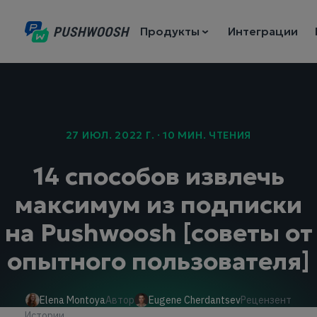
Продукты
Интеграции
27 ИЮЛ. 2022 Г. · 10 МИН. ЧТЕНИЯ
14 способов извлечь
максимум из подписки
на Pushwoosh [советы от
опытного пользователя]
Elena Montoya
Автор
Eugene Cherdantsev
Рецензент
Истории