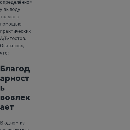
определённом
у выводу
только с
помощью
практических
A/B-тестов.
Оказалось,
что:
Благод
арност
ь
вовлек
ает
В одном из
наших самых