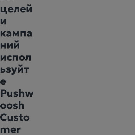
целей
и
кампа
ний
испол
ьзуйт
е
Pushw
oosh
Custo
mer