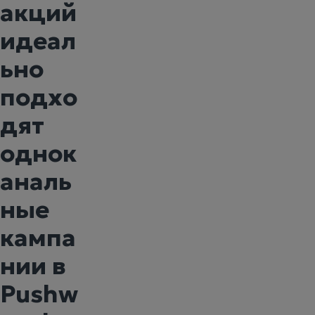
акций
идеал
ьно
подхо
дят
однок
аналь
ные
кампа
нии в
Pushw