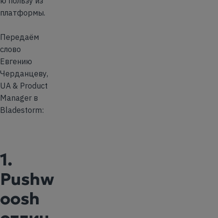
ю пользу из
платформы.
Передаём
слово
Евгению
Черданцеву,
UA & Product
Manager в
Bladestorm:
1.
Pushw
oosh
отлич