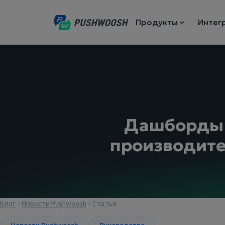
Продукты
Интег
Дашборды 
производите
Блог
Новости Pushwoosh
Статья