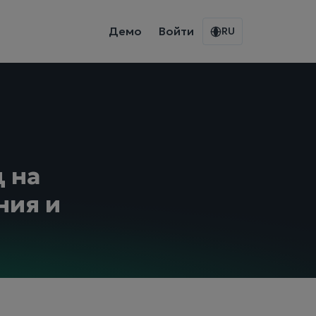
Демо
Войти
RU
 на
ния и