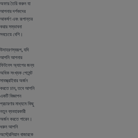
অফার তৈরি করুন যা
আপনার দর্শকদের
আকর্ষণ এবং রূপান্তর
করার সম্ভাবনা
সবচেয়ে বেশি।
উদাহরণস্বরূপ, যদি
আপনি আপনার
ফিটনেস অ্যাপের জন্য
অধিক সংখ্যক পেমেন্ট
সাবস্ক্রাইবার অর্জন
করতে চান, তবে আপনি
একটি বিজ্ঞাপন
প্রচারণার মাধ্যমে কিছু
নতুন ব্যবহারকারী
অর্জন করতে পারেন।
ধরুন আপনি
অস্ট্রেলিয়ান বাজারকে