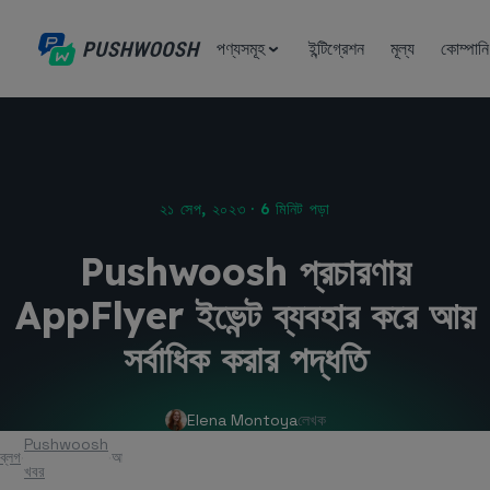
পণ্যসমূহ
ইন্টিগ্রেশন
মূল্য
কোম্পানি
২১ সেপ, ২০২৩ · 6 মিনিট পড়া
Pushwoosh প্রচারণায়
AppFlyer ইভেন্ট ব্যবহার করে আয়
সর্বাধিক করার পদ্ধতি
Elena Montoya
লেখক
Pushwoosh
ব্লগ
আর্টিকেল
খবর