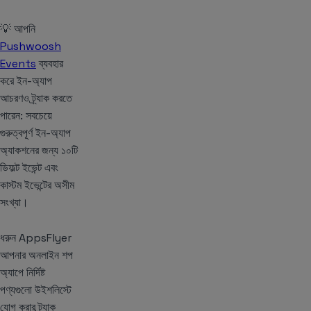
💡 আপনি
Pushwoosh
Events
ব্যবহার
করে ইন-অ্যাপ
আচরণও ট্র্যাক করতে
পারেন: সবচেয়ে
গুরুত্বপূর্ণ ইন-অ্যাপ
অ্যাকশনের জন্য ১০টি
ডিফল্ট ইভেন্ট এবং
কাস্টম ইভেন্টের অসীম
সংখ্যা।
ধরুন AppsFlyer
আপনার অনলাইন শপ
অ্যাপে নির্দিষ্ট
পণ্যগুলো উইশলিস্টে
যোগ করার ট্র্যাক