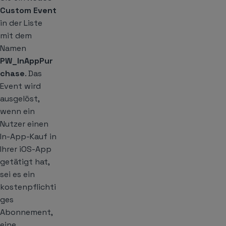
Custom Event
in der Liste
mit dem
Namen
PW_InAppPur
chase
. Das
Event wird
ausgelöst,
wenn ein
Nutzer einen
In-App-Kauf in
Ihrer iOS-App
getätigt hat,
sei es ein
kostenpflichti
ges
Abonnement,
eine