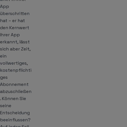
App
überschritten
hat – er hat
den Kernwert
Ihrer App
erkannt, lässt
sich aber Zeit,
ein
vollwertiges,
kostenpflichti
ges
Abonnement
abzuschließen
. Können Sie
seine
Entscheidung
beeinflussen?
Auf jeden Fall,