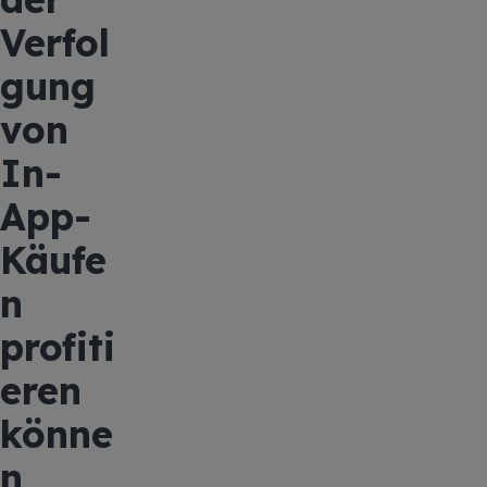
Verfol
gung
von
In-
App-
Käufe
n
profiti
eren
könne
n