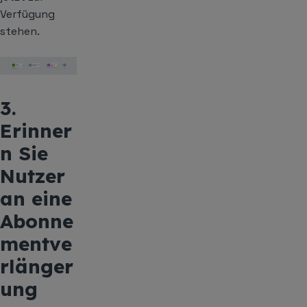
Verfügung
stehen.
3.
Erinner
n Sie
Nutzer
an eine
Abonne
mentve
rlänger
ung