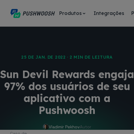
Produtos
Integrações
25 DE JAN. DE 2022 · 2 MIN DE LEITURA
Sun Devil Rewards engaja
97% dos usuários de seu
aplicativo com a
Pushwoosh
Vladimir Pekhov
Autor
Caso de