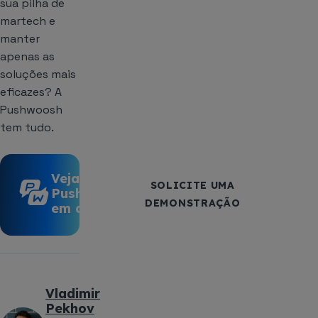
sua pilha de
martech e
manter
apenas as
soluções mais
eficazes? A
Pushwoosh
tem tudo.
Veja a
SOLICITE UMA
Pushwoosh
DEMONSTRAÇÃO
em ação
Vladimir
Pekhov