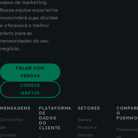
casos de marketing.
Nossa equipe experiente
responderá suas dúvidas
e oferecerá o melhor
plano para as
necessidades do seu
negócio.
FALAR COM
VENDAS
COMECE
GRÁTIS
MENSAGENS
PLATAFORMA
SETORES
COMPAR
DE
O
DADOS
PUSHWO
Construtor
Games
DO
de
Fintech e
CLIENTE
Pushwoos
jornada
bancos
vs.