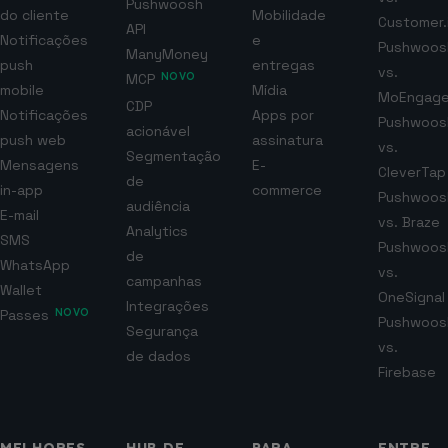
Pushwoosh
do cliente
Mobilidade
Customer.
API
Notificações
e
Pushwoos
ManyMoney
push
entregas
vs.
MCP
NOVO
mobile
Mídia
MoEngag
CDP
Notificações
Apps por
Pushwoos
acionável
push web
assinatura
vs.
Segmentação
Mensagens
E-
CleverTap
de
in-app
commerce
Pushwoos
audiência
E-mail
vs. Braze
Analytics
SMS
Pushwoos
de
WhatsApp
vs.
campanhas
Wallet
OneSignal
Integrações
Passes
NOVO
Pushwoos
Segurança
vs.
de dados
Firebase