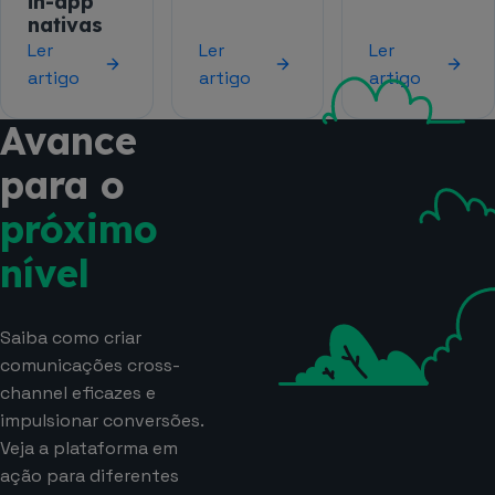
in-app
nativas
Ler
Ler
Ler
artigo
artigo
artigo
Avance
para o
próximo
nível
Saiba como criar
comunicações cross-
channel eficazes e
impulsionar conversões.
Veja a plataforma em
ação para diferentes