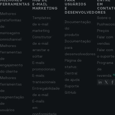
MELHORES
HUB DE
PARA
ENTRE
FERRAMENTAS
E-MAIL
USUÁRIOS
EM
MARKETING
E
CONTAT
DESENVOLVEDORES
Melhores
Templates
Sobre o
plataformas
Documentação
de e-mail
Pushwoos
de
do
marketing
Preços
mensagens
produto
Construtor
Falar com
omnichannel
Documentação
de e-mail
vendas
Melhores
para
arrastar e
Falar com
ferramentas
desenvolvedores
soltar
o suporte
de
Página de
E-mails
Programa
engajamento
status
promocionais
de
do cliente
Central
E-mails
revenda
Melhores
de ajuda
transacionais
ferramentas
Suporte
Entregabilidade
de
GitHub
de e-mail
segmentação
E-mails
de
em
usuários
conformidade