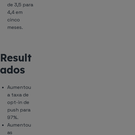
de 3,5 para
4,4 em
cinco
meses.
Result
ados
Aumentou
a taxa de
opt-in de
push para
97%.
Aumentou
as