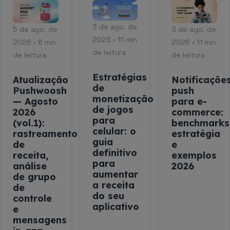
3 de ago. de
5 de ago. de
3 de ago. de
2026 • 11 min
2026 • 6 min
2026 • 11 min
de leitura
de leitura
de leitura
Estratégias
Atualização
Notificaçõe
de
Pushwoosh
push
monetização
— Agosto
para e-
de jogos
2026
commerce:
para
(vol.1):
benchmarks
celular: o
rastreamento
estratégia
guia
de
e
definitivo
receita,
exemplos
para
análise
2026
aumentar
de grupo
a receita
de
do seu
controle
aplicativo
e
mensagens