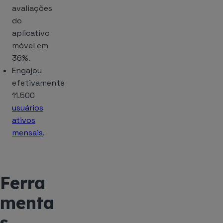
avaliações
do
aplicativo
móvel em
36%.
Engajou
efetivamente
11.500
usuários
ativos
mensais
.
Ferra
menta
s