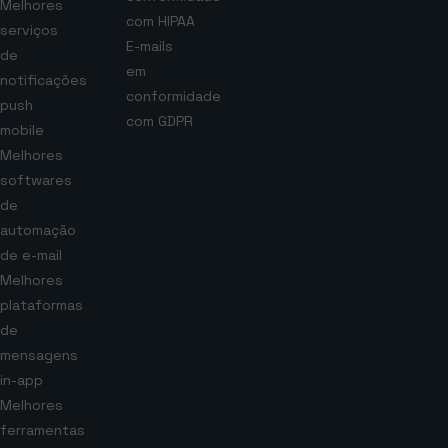
Melhores
com HIPAA
serviços
E-mails
de
em
notificações
conformidade
push
com GDPR
mobile
Melhores
softwares
de
automação
de e-mail
Melhores
plataformas
de
mensagens
in-app
Melhores
ferramentas