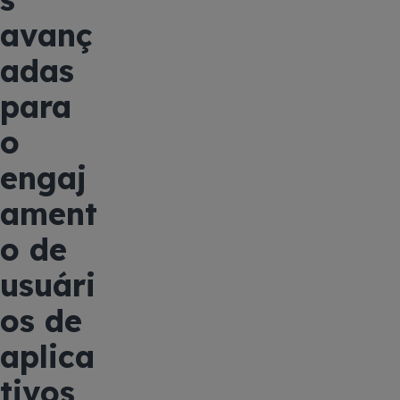
avanç
adas
para
o
engaj
ament
o de
usuári
os de
aplica
tivos