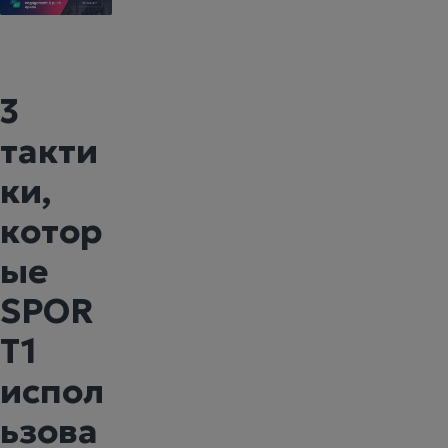
3
такти
ки,
котор
ые
SPOR
T1
испол
ьзова