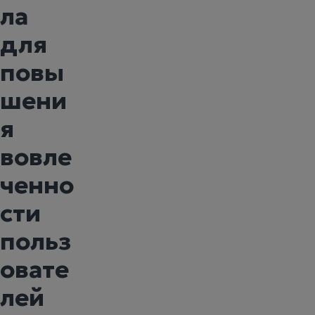
ла
для
повы
шени
я
вовле
ченно
сти
польз
овате
лей