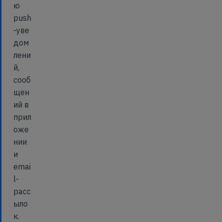
ю
push
-уве
дом
лени
й,
сооб
щен
ий в
прил
оже
нии
и
emai
l-
расс
ыло
к.