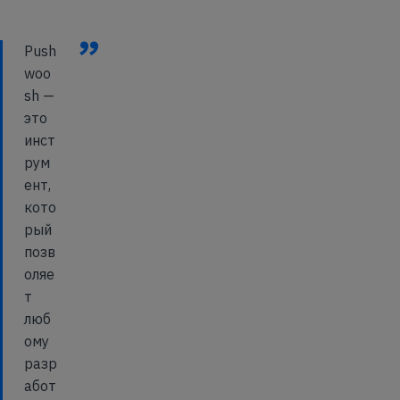
”
Push
woo
sh —
это
инст
рум
ент,
кото
рый
позв
оляе
т
люб
ому
разр
абот