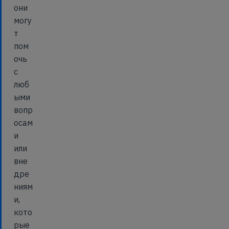
они
могу
т
пом
очь
с
люб
ыми
вопр
осам
и
или
вне
дре
ниям
и,
кото
рые