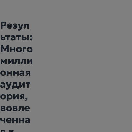
Резул
ьтаты:
Много
милли
онная
аудит
ория,
вовле
ченна
я в