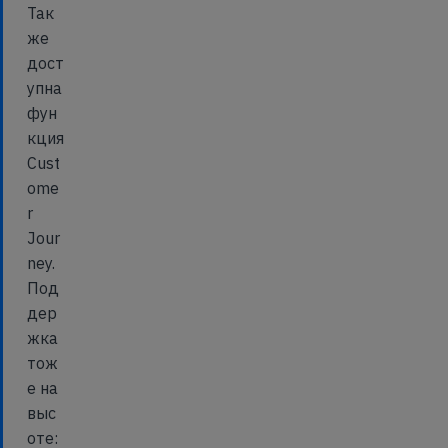
Так
же
дост
упна
фун
кция
Cust
ome
r
Jour
ney.
Под
дер
жка
тож
е на
выс
оте: