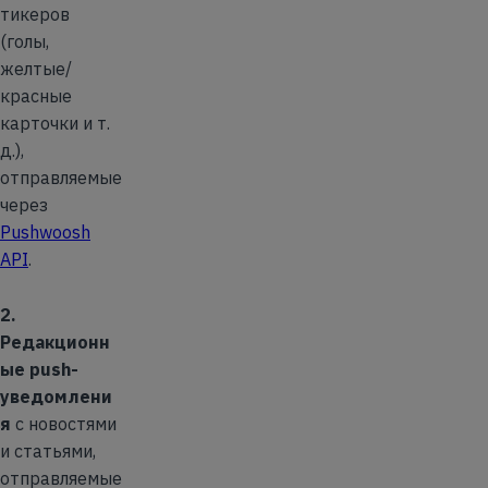
тикеров
(голы,
желтые/
красные
карточки и т.
д.),
отправляемые
через
Pushwoosh
API
.
2.
Редакционн
ые push-
уведомлени
я
с новостями
и статьями,
отправляемые