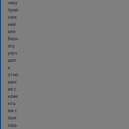
чику
прил
оже
ний
или
бизн
есу
улуч
шит
ь
отно
шен
ия с
клие
нта
ми с
пом
ощь