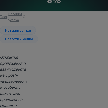
8%
Истории
Блог
Статья
успеха
Истории успеха
Новости и медиа
Открытия
приложения и
взаимодейств
ие с push-
уведомлениям
и особенно
важны для
приложений с
моделью