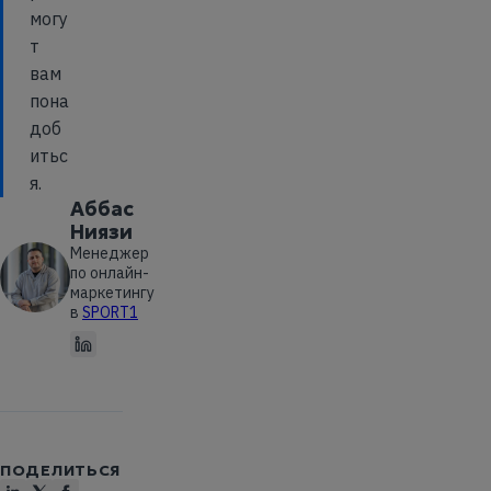
могу
т
вам
пона
доб
итьс
я.
Аббас
Ниязи
Менеджер
по онлайн-
маркетингу
в
SPORT1
ПОДЕЛИТЬСЯ