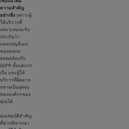
เชื่อถือได้มี
ความสำคัญ
อย่างยิ่ง
เพราะผู้
ให้บริการที่
เหมาะสมจะรับ
ประกันว่า
แคมเปญอีเมล
ของคุณจะ
สอดคล้องกับ
GDPR ตั้งแต่แรก
เริ่ม และผู้ให้
บริการที่ผิดอาจ
กลายเป็นจุดจบ
ขององค์กรของ
คุณได้
คุณสมบัติสำคัญ
ที่ควรพิจารณา