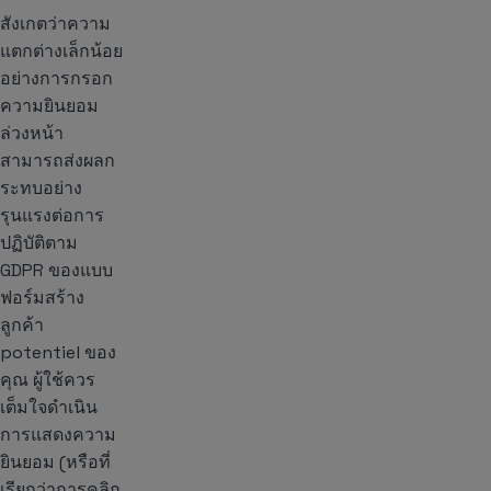
สังเกตว่าความ
แตกต่างเล็กน้อย
อย่างการกรอก
ความยินยอม
ล่วงหน้า
สามารถส่งผลก
ระทบอย่าง
รุนแรงต่อการ
ปฏิบัติตาม
GDPR ของแบบ
ฟอร์มสร้าง
ลูกค้า
potentiel ของ
คุณ ผู้ใช้ควร
เต็มใจดำเนิน
การแสดงความ
ยินยอม (หรือที่
เรียกว่าการคลิก