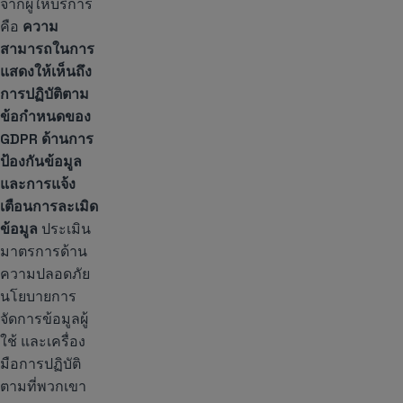
จากผู้ให้บริการ
คือ
ความ
สามารถในการ
แสดงให้เห็นถึง
การปฏิบัติตาม
ข้อกำหนดของ
GDPR ด้านการ
ป้องกันข้อมูล
และการแจ้ง
เตือนการละเมิด
ข้อมูล
ประเมิน
มาตรการด้าน
ความปลอดภัย
นโยบายการ
จัดการข้อมูลผู้
ใช้ และเครื่อง
มือการปฏิบัติ
ตามที่พวกเขา