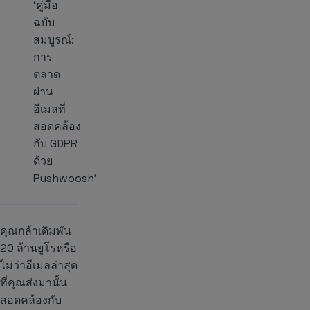
‘คู่มือ
ฉบับ
สมบูรณ์:
การ
ตลาด
ผ่าน
อีเมลที่
สอดคล้อง
กับ GDPR
ด้วย
Pushwoosh’
คุณกล้าเดิมพัน
20 ล้านยูโรหรือ
ไม่ว่าอีเมลล่าสุด
ที่คุณส่งมานั้น
สอดคล้องกับ