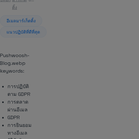
ติ้ง
อีเมลมาร์เก็ตติ้ง
แนวปฏิบัติที่ดีที่สุด
Pushwoosh-
Blog.webp
keywords:
การปฏิบัติ
ตาม GDPR
การตลาด
ผ่านอีเมล
GDPR
การยินยอม
ทางอีเมล