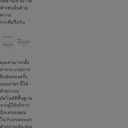
กดผ่านเข้ามาได้
ทำเช่นนั้นด้วย
ความ
กระตือรือร้น
คุณสามารถตั้ง
ค่ากระบวนการ
ยืนยันสองครั้ง
แบบง่ายๆ นี้ได้
ด้วยระบบ
อัตโนมัติพื้นฐาน
จากผู้ให้บริการ
อีเมลของคุณ
ใน Pushwoosh
ตัวอย่างเช่น คุณ