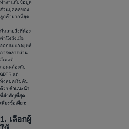
ทำงานกับข้อมูล
ส่วนบุคคลของ
ลูกค้ามากที่สุด
มีหลายสิ่งที่ต้อง
คำนึงถึงเมื่อ
ออกแบบกลยุทธ์
การตลาดผ่าน
อีเมลที่
สอดคล้องกับ
GDPR แต่
ทั้งหมดเริ่มต้น
ด้วย
คำแนะนำ
ที่สำคัญที่สุด
เพียงข้อเดียว
:
1. เลือกผู้
ให้