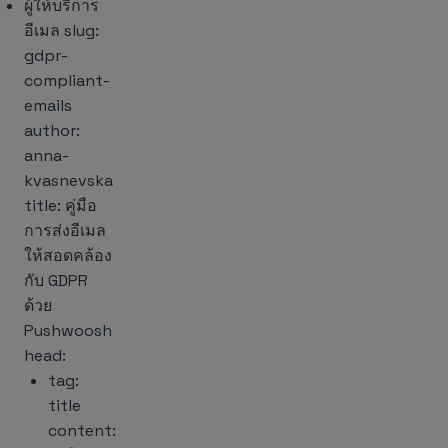
ผู้ให้บริการ
อีเมล slug:
gdpr-
compliant-
emails
author:
anna-
kvasnevska
title: คู่มือ
การส่งอีเมล
ให้สอดคล้อง
กับ GDPR
ด้วย
Pushwoosh
head:
tag:
title
content: