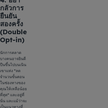
กลัวการ
ยืนยัน
สองครั้ง
(Double
Opt-in)
นักการตลาด
บางคนอาจยินดี
ปีนขึ้นไปบนเนิน
เขาแห่ง “ลด
จำนวนขั้นตอน
ในช่องทางของ
คุณให้เหลือน้อย
ที่สุด” และอยู่ที่
นั่น และแม้ว่าจะ
เป็นแนวทางที่