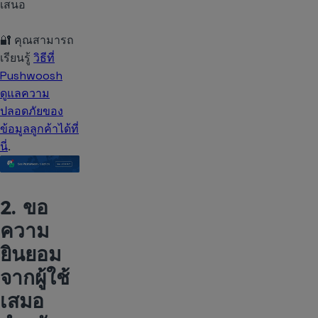
เสนอ
🔐 คุณสามารถ
เรียนรู้
วิธีที่
Pushwoosh
ดูแลความ
ปลอดภัยของ
ข้อมูลลูกค้าได้ที่
นี่
.
2. ขอ
ความ
ยินยอม
จากผู้ใช้
เสมอ