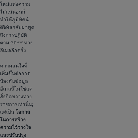
ใหม่แห่งความ
ไม่แน่นอนก็
ทำให้ภูมิทัศน์
ดิจิทัลกลับมาพูด
ถึงการปฏิบัติ
ตาม GDPR ทาง
อีเมลอีกครั้ง
ความสนใจที่
เพิ่มขึ้นต่อการ
ป้องกันข้อมูล
อีเมลนี้ไม่ใช่แค่
สิ่งกีดขวางทาง
ราชการเท่านั้น;
แต่เป็น
โอกาส
ในการสร้าง
ความไว้วางใจ
และปรับปรุง