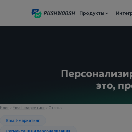
Продукты
Интег
Персонализир
это, п
Блог
Email-маркетинг
Статья
Email-маркетинг
Сегментация и персонализация