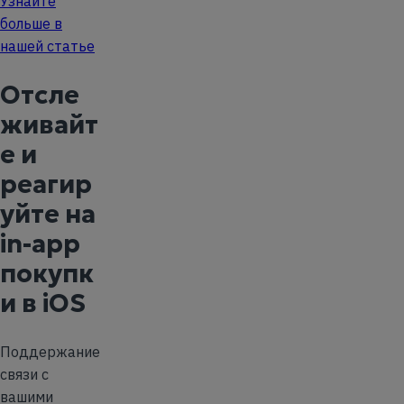
Узнайте
больше в
нашей статье
Отсле
живайт
е и
реагир
уйте на
in-app
покупк
и в iOS
Поддержание
связи с
вашими