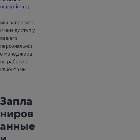
новых in-app
или запросите
к ним доступ у
вашего
персональног
о менеджера
по работе с
клиентами
Запла
ниров
анные
и