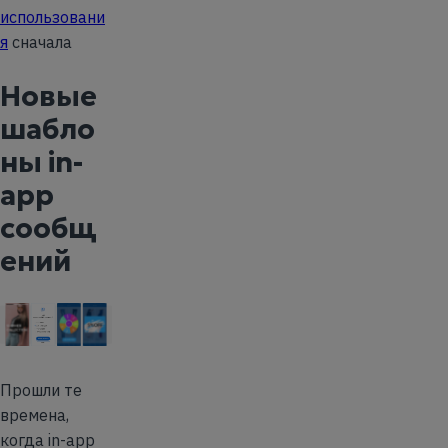
использовани
я
сначала
Новые
шабло
ны in-
app
сообщ
ений
Прошли те
времена,
когда in-app