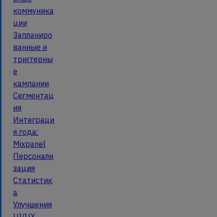
коммуника
ции
Запланиро
ванные и
триггерны
е
кампании
Сегментац
ия
Интеграци
я года:
Mixpanel
Персонали
зация
Статистик
а
Улучшения
UI/UX