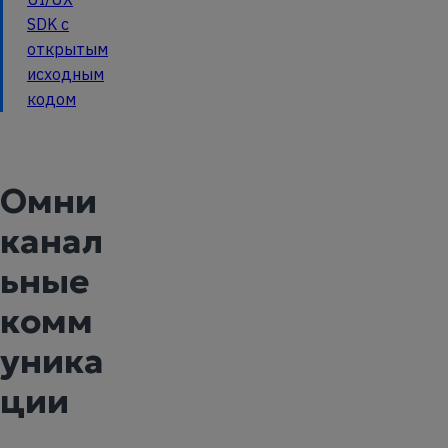
SDK с
открытым
исходным
кодом
Омни
канал
ьные
комм
уника
ции