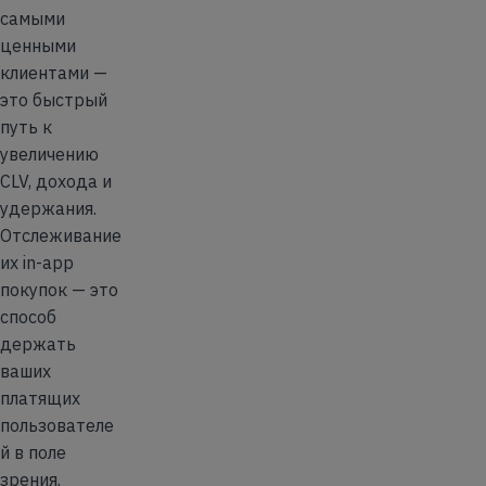
самыми
ценными
клиентами —
это быстрый
путь к
увеличению
CLV, дохода и
удержания.
Отслеживание
их in-app
покупок — это
способ
держать
ваших
платящих
пользователе
й в поле
зрения.