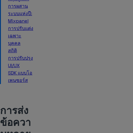
การผสาน
ระบบแห่งปี:
Mixpanel
การปรับแต่ง
เฉพาะ
บุคคล
สถิติ
การปรับปรุง
UI/UX
SDK แบบโอ
เพนซอร์ส
การส่ง
ข้อควา