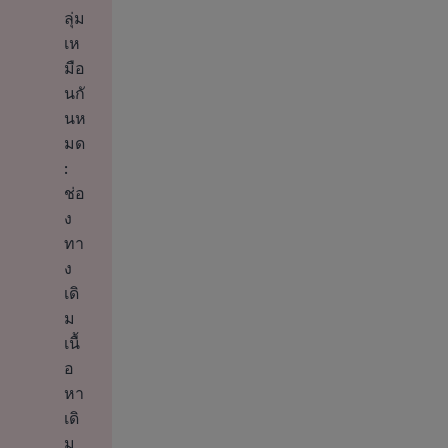
ลุ่ม
เห
มือ
นกั
นห
มด
:
ช่อ
ง
ทา
ง
เดิ
ม
เนื้
อ
หา
เดิ
ม