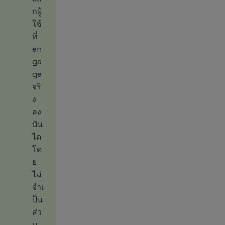
กผู้
ใช้
ที่
en
ga
ge
จริ
ง
ลง
บัน
ได
โด
ย
ไม่
จำเ
ป็น
ส่ว
น