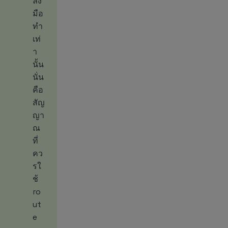
ลง
มือ
ทำ
เท่
า
นั้น
นั่น
คือ
สัญ
ญา
ณ
ที่
คว
รใ
ช้
ro
ut
e