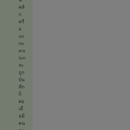
คลิ
ก
หรื
อ
co
nv
ers
ion
จะ
ถูก
บัน
ทึก
ก็
ต่อ
เมื่
อมี
คน