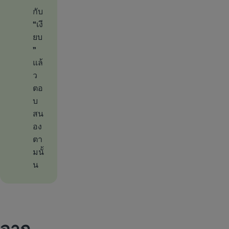
กับ
“เงี
ยบ
”
แล้
ว
ตอ
บ
สน
อง
ตา
มนั้
น
จาก