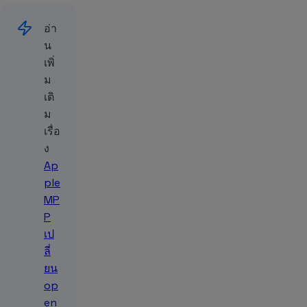
อ่า
น
เพิ่
ม
เติ
ม
เรื่อ
ง
Ap
ple
MP
P
เป
ลี่
ยน
op
en