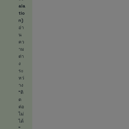
ala
tio
n)
อ่า
น
คว
าม
ต่า
ง
ระ
หว่
าง
“ติ
ด
ต่อ
ไม่
ได้
”