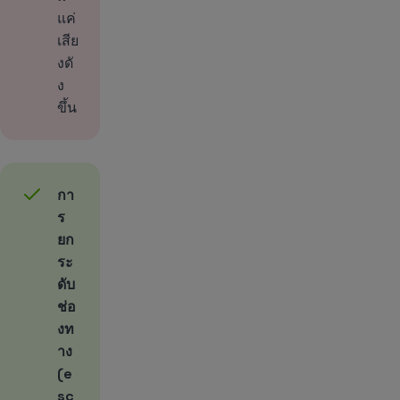
แค่
เสีย
งดั
ง
ขึ้น
กา
ร
ยก
ระ
ดับ
ช่อ
งท
าง
(e
sc