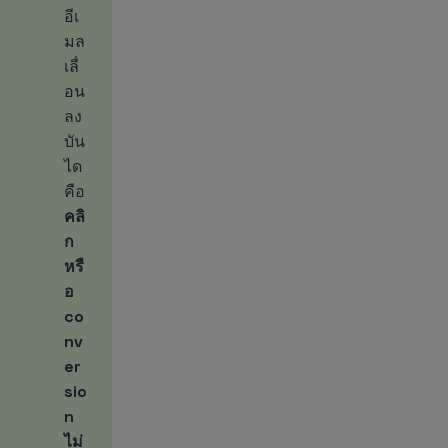
อีเ
มล
เลื่
อน
ลง
บัน
ได
คือ
คลิ
ก
หรื
อ
co
nv
er
sio
n
ไม่