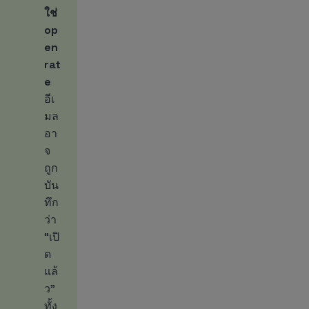
ใช่
op
en
rat
e
อีเ
มล
อา
จ
ถูก
บัน
ทึก
ว่า
“เปิ
ด
แล้
ว”
ทั้ง