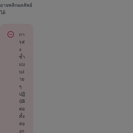
อาจพลิกผลลัพธ์
ได้
กา
รส่
ง
ซ้ำ
แบ
บง่
าย
ๆ
ปฏิ
บัติ
ต่อ
ทั้ง
สอ
งก