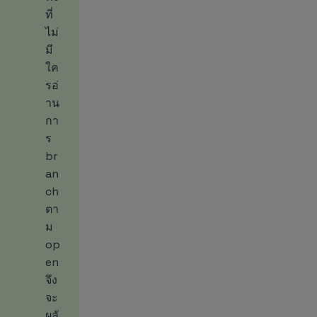
ที่
ไม่
มี
ใค
รอ่
าน
กา
ร
br
an
ch
ตา
ม
op
en
จึง
จะ
ผลั