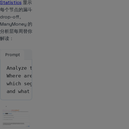
Statistics
显示
每个节点的漏斗
drop-off。
ManyMoney 的
分析层每周替你
解读：
Prompt
Analyze the performance of my 3 live journ
Where are users dropping off, which varian
which segments respond best to which chann
and what should I scale or kill before nex