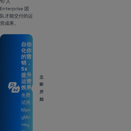
10 人
Enterprise 团
队才能交付的运
营成果。
自动
化你
的营
销，
5x
提升
立
运营
即
效果
开
免费
始
试用
Man
yMo
ney