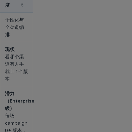
度
5
个性化与
全渠道编
排
现状
看哪个渠
道有人手
就上 1 个版
本
潜力
（Enterprise
级）
每场
campaign
6+ 版本，