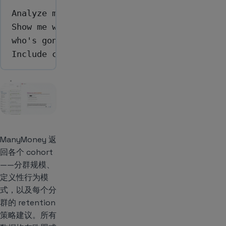
Analyze my user base and surface priority 
Show me who's likely to convert this week,
who's gone dormant in the last 14 days, an
Include cohort size and the behavioral sig
ManyMoney 返
回各个 cohort
——分群规模、
定义性行为模
式，以及每个分
群的 retention
策略建议。所有