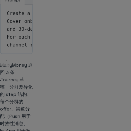
Create a 3-journey lifecycle strategy for 
Cover onboarding (day 1–7) for new users, 
and 30-day re-engagement for dormant users
For each journey, recommend the step struc
channel routing, and timing logic.
ManyMoney 返
回 3 条
Journey 草
稿：分群差异化
的 step 结构、
每个分群的
offer、渠道分
配（Push 用于
时效性消息、
In-App 用于激