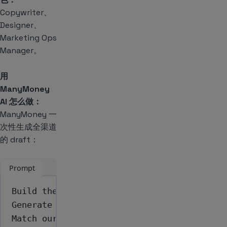
Copywriter、
Designer、
Marketing Ops
Manager。
用
ManyMoney
AI 怎么做：
ManyMoney 一
次性生成全渠道
的 draft：
Prompt
Build the onboarding journey for new regis
Generate push, in-app, and email variants 
Match our brand voice, and include fallbac