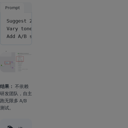
Prompt
Suggest 2 variants for the first onboardin
Vary tone and value framing, not just word
Add A/B split to the existing draft onboar
结果：
不依赖
研发团队，自主
跑无限多 A/B
测试。