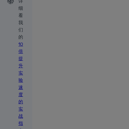
📚
详
细
看
我
们
的
10
倍
提
升
实
验
速
度
的
实
战
指