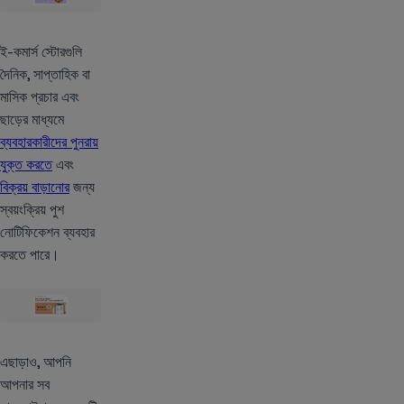
ই-কমার্স স্টোরগুলি
দৈনিক, সাপ্তাহিক বা
মাসিক প্রচার এবং
ছাড়ের মাধ্যমে
ব্যবহারকারীদের পুনরায়
যুক্ত করতে
এবং
বিক্রয় বাড়ানোর
জন্য
স্বয়ংক্রিয় পুশ
নোটিফিকেশন ব্যবহার
করতে পারে।
এছাড়াও, আপনি
আপনার সব