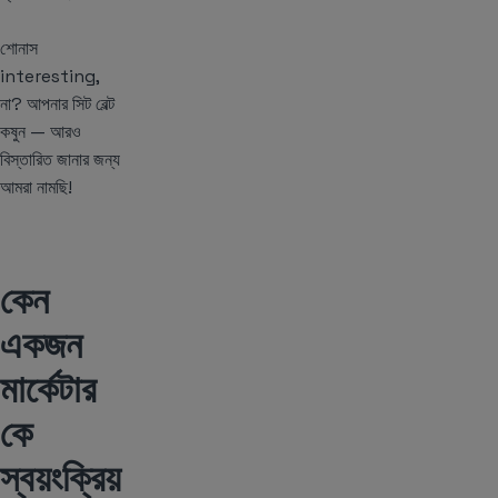
শোনাস
interesting,
না? আপনার সিট বেল্ট
কষুন — আরও
বিস্তারিত জানার জন্য
আমরা নামছি!
কেন
একজন
মার্কেটার
কে
স্বয়ংক্রিয়