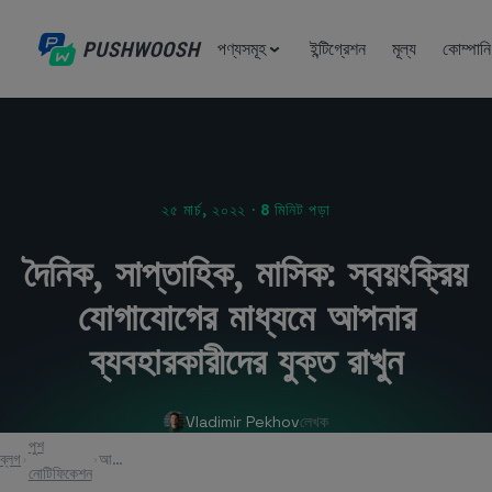
পণ্যসমূহ
ইন্টিগ্রেশন
মূল্য
কোম্পানি
২৫ মার্চ, ২০২২ · 8 মিনিট পড়া
দৈনিক, সাপ্তাহিক, মাসিক: স্বয়ংক্রিয়
যোগাযোগের মাধ্যমে আপনার
ব্যবহারকারীদের যুক্ত রাখুন
Vladimir Pekhov
লেখক
পুশ
ব্লগ
আর্টিকেল
নোটিফিকেশন