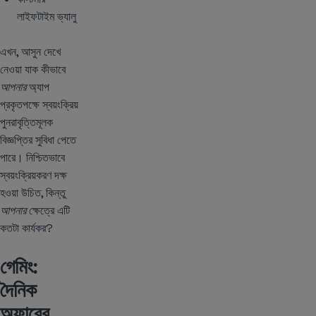
লাইফটাইম ভ্যালু
এখন, আসুন দেখে
নেওয়া যাক কীভাবে
আপনার
অ্যাপ
প্রকৃতপক্ষে স্বয়ংক্রিয়
পুনরাবৃত্তিমূলক
বিজ্ঞপ্তির সুবিধা পেতে
পারে। নিশ্চিতভাবে
স্বয়ংক্রিয়করণ দক্ষ
হওয়া উচিত, কিন্তু
আপনার
ক্ষেত্রে এটি
কতটা কার্যকর?
গেমিং:
দৈনিক
অফারের