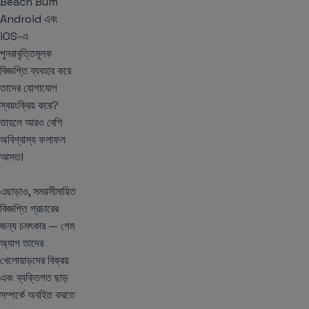
Beach Bum
Android এবং
iOS-এ
পুনরাবৃত্তিমূলক
বিজ্ঞপ্তি ব্যবহার করে
তাদের যোগাযোগ
স্বয়ংক্রিয় করে?
তাহলে আরও বেশি
অবিশ্বাস্য ফলাফল
আসত!
এছাড়াও, সময়সীমায়িত
বিজ্ঞপ্তি প্রচারের
জন্য চমৎকার — গেম
অ্যাপ তাদের
খেলোয়াড়দের বিক্রয়
এবং ব্যক্তিগত ছাড়
সম্পর্কে অবহিত করতে