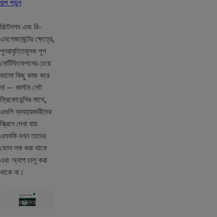
গল্প পড়ুন
রিটেনশন এবং রি-
এনগেজমেন্টের ক্ষেত্রে,
পুনরাবৃত্তিমূলক পুশ
নোটিফিকেশনের চেয়ে
ভালো কিছু কাজ করে
না — কাস্টম সেট
ফ্রিকোয়েন্সির সাথে,
এগুলি ব্যবহারকারীদের
স্ক্রিনে দেখা যায়
এমনকি যখন তাদের
ফোন লক করা থাকে
এবং অ্যাপ চালু করা
থাকে না।