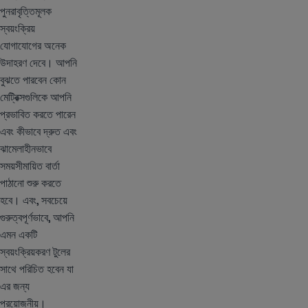
পুনরাবৃত্তিমূলক
স্বয়ংক্রিয়
যোগাযোগের অনেক
উদাহরণ দেবে। আপনি
বুঝতে পারবেন কোন
মেট্রিক্সগুলিকে আপনি
প্রভাবিত করতে পারেন
এবং কীভাবে দ্রুত এবং
ঝামেলাহীনভাবে
সময়সীমায়িত বার্তা
পাঠানো শুরু করতে
হবে। এবং, সবচেয়ে
গুরুত্বপূর্ণভাবে, আপনি
এমন একটি
স্বয়ংক্রিয়করণ টুলের
সাথে পরিচিত হবেন যা
এর জন্য
প্রয়োজনীয়।