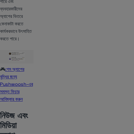
পারে এবং
ব্যবহারকারীদের
অ্যাপের ভিতরে
কেনাকাটা করতে
কার্যকরভাবে উৎসাহিত
করতে পারে।
🎮
গেম অ্যাপের
বৃদ্ধির জন্য
Pushwoosh-এর
সমস্ত ফিচার
আবিষ্কার করুন
নিউজ এবং
মিডিয়া