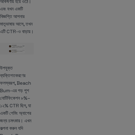
আকর্ষণীয় হয়ে ওঠে।
এবং যখন একটি
বিজ্ঞপ্তি আপনার
মাতৃভাষায় আসে, তখন
এটি CTR-ও বাড়ায়।
উপযুক্ত
ব্যক্তিগতকরণের
ফলস্বরূপ, Beach
Bum-এর গড় পুশ
নোটিফিকেশন ৮%–
১২% CTR ছিল, যা
একটি গেমিং অ্যাপের
জন্য চমৎকার। এখন
কল্পনা করুন যদি