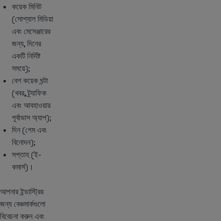
কয়েক মিনিট
(সোশ্যাল মিডিয়া
এবং মেসেঞ্জারের
জন্য, দিনের
একটি নির্দিষ্ট
সময়ে);
বেশ কয়েক ঘন্টা
(খবর, ট্র্যাফিক
এবং আবহাওয়ার
পূর্বাভাস অ্যাপ);
দিন (গেম এবং
বিনোদন);
সপ্তাহ (ই-
কমার্স)।
আপনার ইন্ডাস্ট্রির
জন্য বেঞ্চমার্কগুলো
বিবেচনা করুন এবং