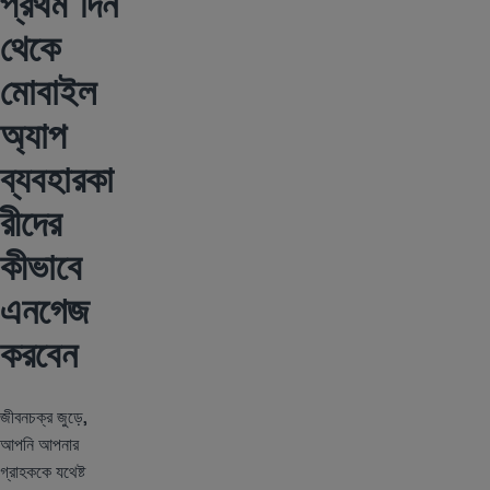
প্রথম দিন
থেকে
মোবাইল
অ্যাপ
ব্যবহারকা
রীদের
কীভাবে
এনগেজ
করবেন
জীবনচক্র জুড়ে,
আপনি আপনার
গ্রাহককে যথেষ্ট