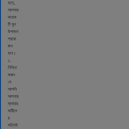
হতে,
আপনার
কয়েক
টি মূল
উপাদান
প্রয়ো
জন
হবে।
১.
নিশ্চিত
করুন
যে
আপনি
আপনার
ব্যবহার
কারীদে
র
সত্যিই