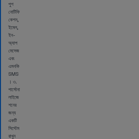
পুশ
নোটিফি
কেশন,
ইমেল,
ইন-
অ্যাপ
মেসেজ
এবং
এমনকি
SMS
। ৩.
পার্সোনা
লাইজে
শনের
জন্য
একটি
সিস্টেম
রাখুন