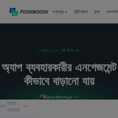
পণ্যসমূহ
ইন্টিগ্রেশন
মূল্য
কোম্পানি
১৮ জুন, ২০২৫ · 15 মিনিট পড়া
অ্যাপ ব্যবহারকারীর এনগেজমেন্ট
কীভাবে বাড়ানো যায়
Elena Montoya
লেখক
কাস্টমার
ব্লগ
আর্টিকেল
এনগেজমেন্ট