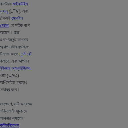
কাস্টমার
লাইফটাইম
ভ্যালু
(LTV), এবং
টেকসই
মোবাইল
গ্রোথ
এর সঠিক পথে
আছেন। উচ্চ
এনগেজমেন্ট আপনার
অ্যাপ স্টোর র‍্যাঙ্কিং
উন্নত করতে,
চার্ন রেট
কমাতে, এবং আপনার
ইউজার অ্যাকুইজিশন
খরচ (UAC)
অপ্টিমাইজ করতেও
সাহায্য করে।
সংক্ষেপে, এটি অন্যতম
শক্তিশালী সূচক যে
আপনার অ্যাপের
কমিউনিকেশন