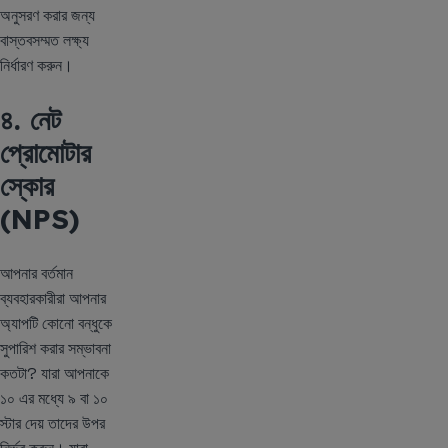
অনুসরণ করার জন্য
বাস্তবসম্মত লক্ষ্য
নির্ধারণ করুন।
৪. নেট
প্রোমোটার
স্কোর
(NPS)
আপনার বর্তমান
ব্যবহারকারীরা আপনার
অ্যাপটি কোনো বন্ধুকে
সুপারিশ করার সম্ভাবনা
কতটা? যারা আপনাকে
১০ এর মধ্যে ৯ বা ১০
স্টার দেয় তাদের উপর