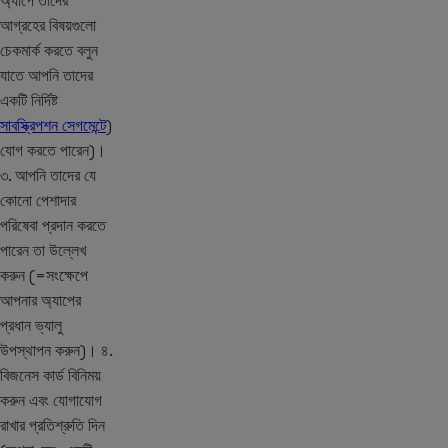
অ্যাপে তাদের
আগ্রহের বিষয়গুলো
চেকমার্ক করতে বলুন
যাতে আপনি তাদের
একটি নির্দিষ্ট
সাবস্ক্রিপশন সেগমেন্টে
)
যোগ করতে পারেন)।
৩. আপনি তাদের যে
কোনো পেশাদার
পরিষেবা প্রদান করতে
পারেন তা উল্লেখ
করুন (=সংক্ষেপে
আপনার অ্যাপের
প্রধান ভ্যালু
উপস্থাপন করুন)। ৪.
বিজনেস কার্ড বিনিময়
করুন এবং যোগাযোগ
রাখার প্রতিশ্রুতি দিন