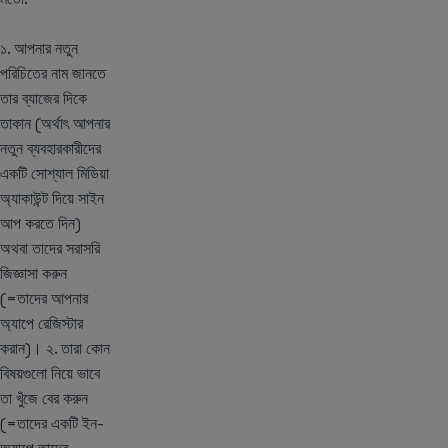
১. আপনার নতুন
পরিচিতের নাম জানতে
তার ব্যাজের দিকে
তাকান (অর্থাৎ আপনার
নতুন ব্যবহারকারীদের
একটি সোশ্যাল মিডিয়া
অ্যাকাউন্ট দিয়ে সাইন
আপ করতে দিন)
অথবা তাদের সরাসরি
জিজ্ঞাসা করুন
(=তাদের আপনার
অ্যাপে রেজিস্টার
করান)। ২. তারা কোন
বিষয়গুলো নিয়ে ভাবে
তা খুঁজে বের করুন
(=তাদের একটি ইন-