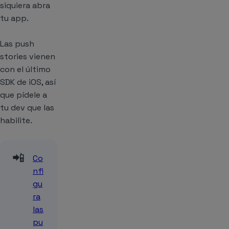
siquiera abra
tu app.
Las push
stories vienen
con el último
SDK de iOS, así
que pídele a
tu dev que las
habilite.
📲
Co
nfi
gu
ra
las
pu