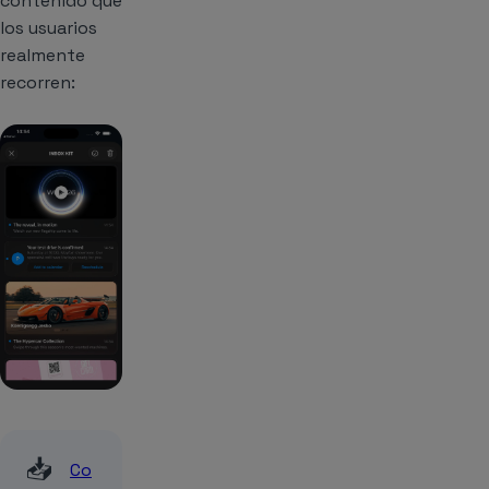
contenido que
los usuarios
realmente
recorren:
📥
Co