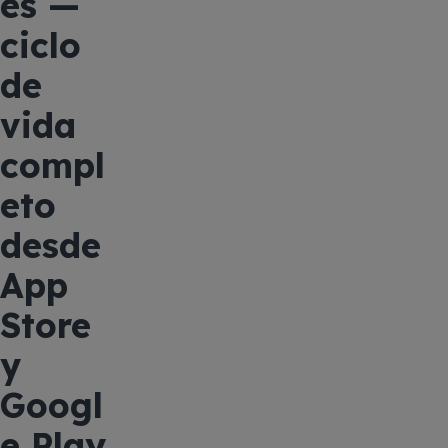
es —
ciclo
de
vida
compl
eto
desde
App
Store
y
Googl
e Play