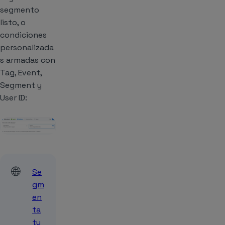
segmento
listo, o
condiciones
personalizada
s armadas con
Tag, Event,
Segment y
User ID:
🌐
Se
gm
en
ta
tu