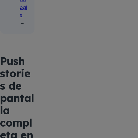
ogl
e
→
Push
storie
s de
pantal
la
compl
eta en