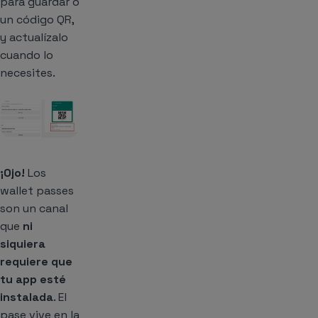
para guardar o
un código QR,
y actualízalo
cuando lo
necesites.
¡Ojo!
Los
wallet passes
son un canal
que
ni
siquiera
requiere que
tu app esté
instalada
. El
pase vive en la