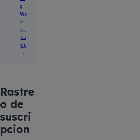
s
We
b
po
pu
ps
→
Rastre
o de
suscri
pcion