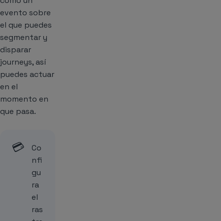
como un
evento sobre
el que puedes
segmentar y
disparar
journeys, así
puedes actuar
en el
momento en
que pasa.
💳
Co
nfi
gu
ra
el
ras