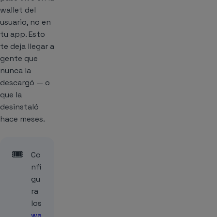
wallet del
usuario, no en
tu app. Esto
te deja llegar a
gente que
nunca la
descargó — o
que la
desinstaló
hace meses.
🎟️
Co
nfi
gu
ra
los
wa