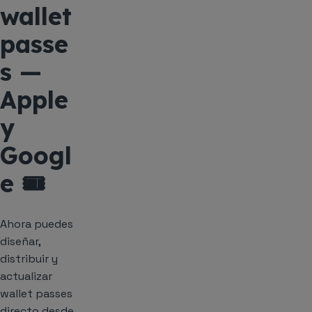
wallet
passe
s —
Apple
y
Googl
e 🎟️
Ahora puedes
diseñar,
distribuir y
actualizar
wallet passes
directo desde