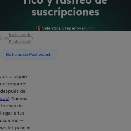
rico y rastreo de
suscripciones
Valentina Stepanova
Autor
Noticias de
Blog
Artículo
Pushwoosh
Noticias de Pushwoosh
Junio siguió
entregando
después del
vol.1
. Nuevas
formas de
llegar a tus
usuarios —
wallet passes,