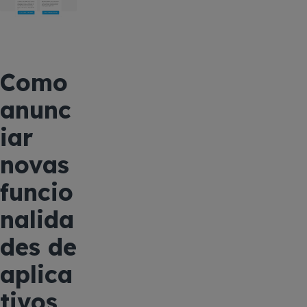
Como
anunc
iar
novas
funcio
nalida
des de
aplica
tivos