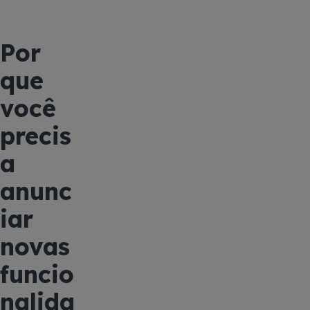
Por
que
você
precis
a
anunc
iar
novas
funcio
nalida