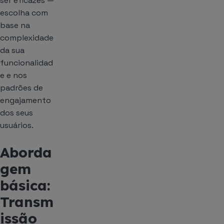
ser eficazes —
escolha com
base na
complexidade
da sua
funcionalidad
e e nos
padrões de
engajamento
dos seus
usuários.
Aborda
gem
básica:
Transm
issão