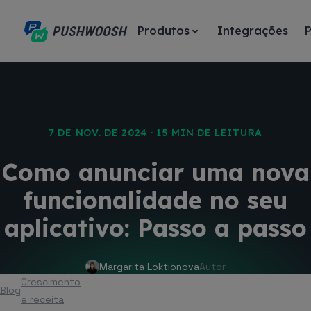
Produtos
Integrações
7 DE NOV. DE 2024 · 15 MIN DE LEITURA
Como anunciar uma nova
funcionalidade no seu
aplicativo: Passo a passo
Margarita Loktionova
Autor
Crescimento
Blog
Artigo
e receita