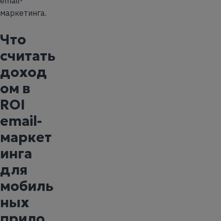
email-
маркетинга.
Что
считать
доход
ом в
ROI
email-
маркет
инга
для
мобиль
ных
прило