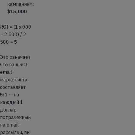
кампаниям:
$15,000
ROI = (15 000
− 2 500) / 2
500 =
5
Это означает,
что ваш ROI
email-
маркетинга
составляет
5:1
— на
каждый 1
доллар,
потраченный
на email-
рассылки, вы