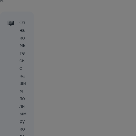
📖
Оз
на
ко
мь
те
сь
с
на
ши
м
по
лн
ым
ру
ко