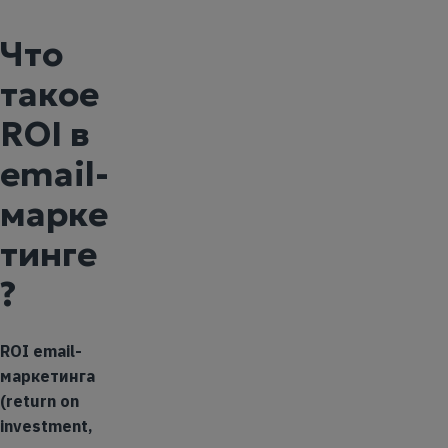
Что
такое
ROI в
email-
марке
тинге
?
ROI email-
маркетинга
(return on
investment,