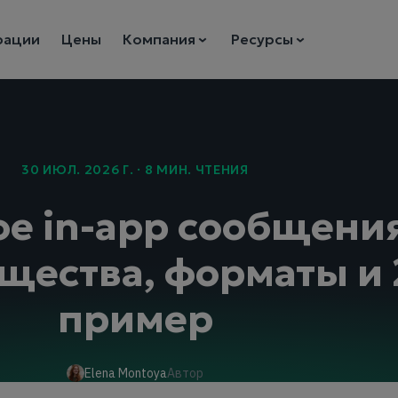
рации
Цены
Компания
Ресурсы
30 ИЮЛ. 2026 Г. · 8 МИН. ЧТЕНИЯ
ое in-app сообщени
ества, форматы и 
пример
Elena Montoya
Автор