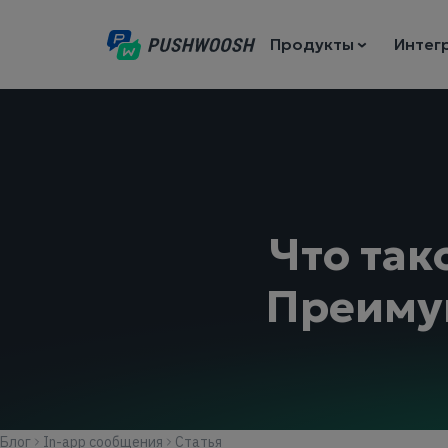
Продукты
Интег
Что так
Преимущ
Блог
In-app сообщения
Статья