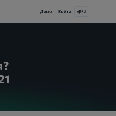
Демо
Войти
RU
я?
21