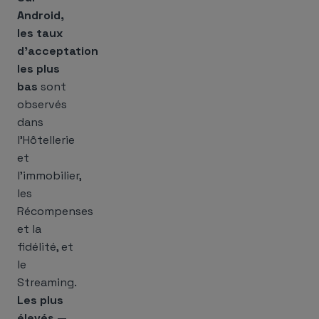
Android,
les taux
d’acceptation
les plus
bas
sont
observés
dans
l’Hôtellerie
et
l’immobilier,
les
Récompenses
et la
fidélité, et
le
Streaming.
Les plus
élevés
—