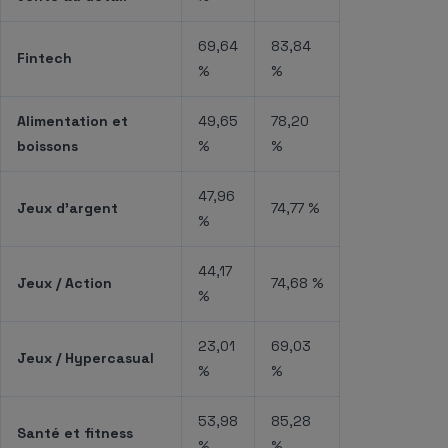
69,64
83,84
Fintech
%
%
Alimentation et
49,65
78,20
boissons
%
%
47,96
Jeux d’argent
74,77 %
%
44,17
Jeux / Action
74,68 %
%
23,01
69,03
Jeux / Hypercasual
%
%
53,98
85,28
Santé et fitness
%
%