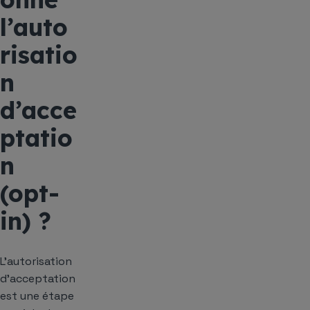
l’auto
risatio
n
d’acce
ptatio
n
(opt-
in) ?
L’autorisation
d’acceptation
est une étape