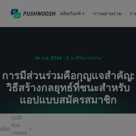
ผลิตภัณฑ์
การผสานรวม
รา
16 ก.พ. 2566 · 2 นาทีในการอ่าน
การมีส่วนร่วมคือกุญแจสำคัญ:
วิธีสร้างกลยุทธ์ที่ชนะสำหรับ
แอปแบบสมัครสมาชิก
การมี
ส่วน
บล็อก
บทความ
ร่วมของ