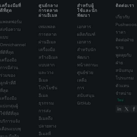
เครื่องมือที่
ศูนย์กลาง
สำหรับผู้
ติดต่อเรา
ดีที่สุด
การตลาด
ใช้และนัก
ผ่านอีเมล
พัฒนา
เกี่ยวกับ
แพลตฟอร์ม
Pushwoos
เทมเพลต
เอกสาร
ส่งข้อความ
ราคา
การตลาด
ผลิตภัณฑ์
แบบ
ติดต่อฝ่าย
ผ่านอีเมล
เอกสาร
Omnichannel
ขาย
เครื่องมือ
สำหรับนัก
ที่ดีที่สุด
พูดคุยกับ
สร้างอีเมล
พัฒนา
เครื่องมือ
ฝ่าย
แบบลาก
หน้าสถานะ
การมีส่วน
สนับสนุน
และวาง
ศูนย์ช่วย
ร่วมของ
โปรแกรม
อีเมล
เหลือ
ลูกค้าที่ดี
ตัวแทน
โปรโมชัน
การ
ที่สุด
จำหน่าย
อีเมล
สนับสนุน
เครื่องมือ
ใหม่
ธุรกรรม
GitHub
แบ่งกลุ่มผู้
การส่ง
ใช้ที่ดีที่สุด
อีเมลถึง
บริการแจ้ง
ปลายทาง
เตือนแบบพุ
อีเมลที่
ชบนมือถือ