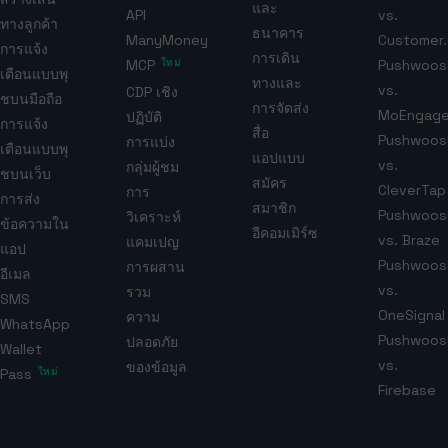
และ
API
vs.
ทางลูกค้า
ธนาคาร
ManyMoney
Customer.
การแจ้ง
การเดิน
MCP
ใหม่
Pushwoos
เตือนแบบพุ
ทางและ
vs.
CDP เชิง
ชบนมือถือ
การจัดส่ง
MoEngag
ปฏิบัติ
การแจ้ง
สื่อ
Pushwoos
การแบ่ง
เตือนแบบพุ
แอปแบบ
vs.
กลุ่มผู้ชม
ชบนเว็บ
สมัคร
CleverTap
การ
การส่ง
สมาชิก
Pushwoos
วิเคราะห์
ข้อความใน
อีคอมเมิร์ซ
vs. Braze
แคมเปญ
แอป
Pushwoos
การผสาน
อีเมล
vs.
รวม
SMS
OneSignal
ความ
WhatsApp
Pushwoos
ปลอดภัย
Wallet
vs.
ของข้อมูล
Pass
ใหม่
Firebase