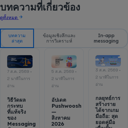
บทความที่เกี่ยวข้อง
ดูทั้งหมด
บทความ
ข้อมูลเชิงลึกและ
In-app
ล่าสุด
การวิเคราะห์
messaging
3 ส.ค. 2569 •
7 ส.ค. 2569 •
5 ส.ค. 2569 •
2 นาทีในการ
2 นาทีในการ
2 นาทีในการ
อ่าน
อ่าน
อ่าน
กลยุทธ์การ
วิธีวัดผล
อัปเดต
สร้างราย
กระทบ
Pushwoosh
ได้จากเกม
ที่แท้จริง
—
มือถือ: สุด
ของ
สิงหาคม
ยอดคู่มือ
Messaging
2026