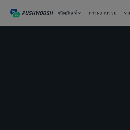
ผลิตภัณฑ์
การผสานรวม
รา