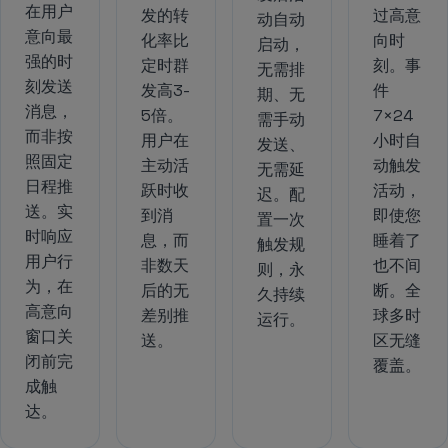
在用户
发的转
过高意
动自动
意向最
化率比
向时
启动，
强的时
定时群
刻。事
无需排
刻发送
发高3-
件
期、无
消息，
5倍。
7×24
需手动
而非按
用户在
小时自
发送、
照固定
主动活
动触发
无需延
日程推
跃时收
活动，
迟。配
送。实
到消
即使您
置一次
时响应
息，而
睡着了
触发规
用户行
非数天
也不间
则，永
为，在
后的无
断。全
久持续
高意向
差别推
球多时
运行。
窗口关
送。
区无缝
闭前完
覆盖。
成触
达。