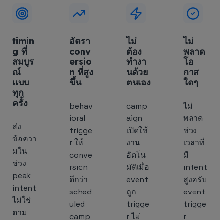
timin
อัตรา
ไม่
ไม่
g ที่
conv
ต้อง
พลาด
สมบูร
ersio
ทำงา
โอ
ณ์
n ที่สูง
นด้วย
กาส
แบบ
ขึ้น
ตนเอง
ใดๆ
ทุก
ครั้ง
behav
camp
ไม่
ioral
aign
พลาด
ส่ง
trigge
เปิดใช้
ช่วง
ข้อควา
r ให้
งาน
เวลาที่
มใน
conve
อัตโน
มี
ช่วง
rsion
มัติเมื่อ
intent
peak
ดีกว่า
event
สูงครับ
intent
sched
ถูก
event
ไม่ใช่
uled
trigge
trigge
ตาม
camp
r ไม่
r