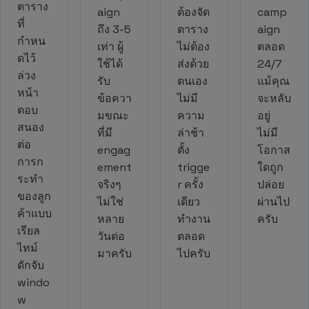
ตาราง
aign
ต้องจัด
camp
ที่
ถึง 3-5
ตาราง
aign
กำหน
เท่า ผู้
ไม่ต้อง
ตลอด
ดไว้
ใช้ได้
ส่งด้วย
24/7
ล่วง
รับ
ตนเอง
แม้คุณ
หน้า
ข้อควา
ไม่มี
จะหลับ
ตอบ
มขณะ
ความ
อยู่
สนอง
ที่มี
ล่าช้า
ไม่มี
ต่อ
engag
ตั้ง
โอกาส
การก
ement
trigge
ใดถูก
ระทำ
จริงๆ
r ครั้ง
ปล่อย
ของลูก
ไม่ใช่
เดียว
ผ่านไป
ค้าแบบ
หลาย
ทำงาน
ครับ
เรียล
วันต่อ
ตลอด
ไทม์
มาครับ
ไปครับ
ดักจับ
windo
w