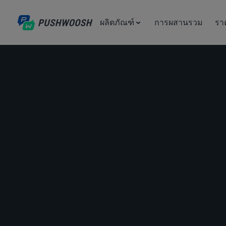
ผลิตภัณฑ์
การผสานรวม
รา