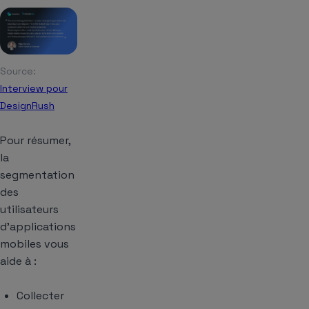
Source:
Interview pour
DesignRush
Pour résumer,
la
segmentation
des
utilisateurs
d’applications
mobiles vous
aide à :
Collecter