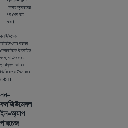
পাওয়ার-আপ যা
একবার ব্যবহারের
পর শেষ হয়ে
যায়।
কনজিউমেবল
আইটেমগুলো বারবার
কেনাকাটাকে উৎসাহিত
করে, যা এগুলোকে
পুনরাবৃত্ত আয়ের
নির্ভরযোগ্য উৎস করে
তোলে।
নন-
কনজিউমেবল
ইন-অ্যাপ
পারচেজ