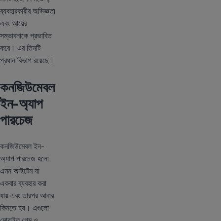
ব্যবহারকারীর অভিজ্ঞতা
এবং আয়ের
সম্ভাবনাকে প্রভাবিত
করে। এর তিনটি
প্রধান বিভাগ রয়েছে।
কনজিউমেবল
ইন-অ্যাপ
পারচেজ
কনজিউমেবল ইন-
অ্যাপ পারচেজ হলো
এমন আইটেম যা
একবার ব্যবহার করা
যায় এবং তারপর আবার
কিনতে হয়। এগুলো
মোবাইল গেম ও