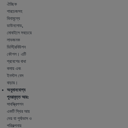
ঐচ্ছিক
পারচেজসহ
বিনামূল্যে
ডাউনলোড,
মোবাইলে সবচেয়ে
লাভজনক
ডিস্ট্রিবিউশন
কৌশল। এটি
প্রবেশের বাধা
কমায় এবং
ইনস্টল বেস
বাড়ায়।
অনুমানযোগ্য
পুনরাবৃত্ত আয়:
সাবস্ক্রিপশন
একটি স্থির আয়
দেয় যা পূর্বাভাস ও
পরিকল্পনায়