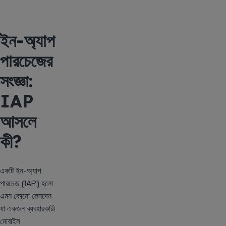
ইন-অ্যাপ
পারচেজের
সংজ্ঞা:
IAP
আসলে
কী?
একটি ইন-অ্যাপ
পারচেজ (IAP) হলো
এমন কোনো লেনদেন
যা একজন ব্যবহারকারী
মোবাইল