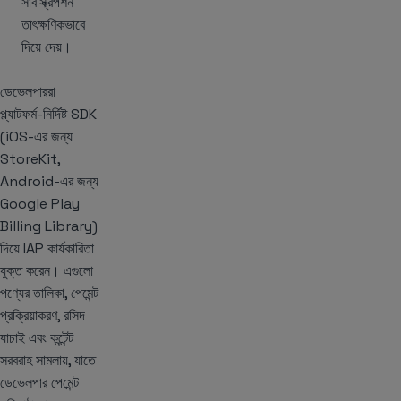
সাবস্ক্রিপশন
তাৎক্ষণিকভাবে
দিয়ে দেয়।
ডেভেলপাররা
প্ল্যাটফর্ম-নির্দিষ্ট SDK
(iOS-এর জন্য
StoreKit,
Android-এর জন্য
Google Play
Billing Library)
দিয়ে IAP কার্যকারিতা
যুক্ত করেন। এগুলো
পণ্যের তালিকা, পেমেন্ট
প্রক্রিয়াকরণ, রসিদ
যাচাই এবং কন্টেন্ট
সরবরাহ সামলায়, যাতে
ডেভেলপার পেমেন্ট