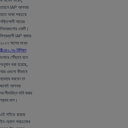
বা মার্কেট করেন,
তাহলে IAP আপনার
হাতে থাকা সবচেয়ে
শক্তিশালী আয়ের
লিভারগুলোর একটি।
বিশ্বব্যাপী IAP বাজার
২০২৭ সালের মধ্যে
$৩৪০.৭৬ বিলিয়ন
ডলারে পৌঁছাবে বলে
অনুমান করা হয়েছে,
আর এগুলো কীভাবে
ব্যবহার করবেন তা
জানাই আপনার
অংশীদারিত্ব দাবি করার
প্রথম ধাপ।
এই গাইডে রয়েছে
ইন-অ্যাপ পারচেজের