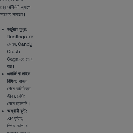
প্রোডাক্টিভিটি অ্যাপে
সবচেয়ে সাধারণ।
ভার্চুয়াল মুদ্রা:
Duolingo-তে
জেমস, Candy
Crush
Saga-তে গোল্ড
বার।
এনার্জি বা লাইফ
রিফিল:
পাজল
গেমে অতিরিক্ত
জীবন, রেসিং
গেমে জ্বালানি।
অস্থায়ী বুস্ট:
XP বুস্টার,
স্পিড-আপ, বা