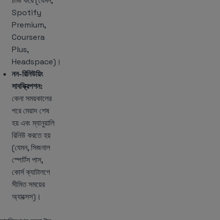
চার্জ করে (যেমন,
Spotify
Premium,
Coursera
Plus,
Headspace)।
নন-রিনিউয়িং
সাবস্ক্রিপশন:
কেনা সময়কালের
পরে মেয়াদ শেষ
হয় এবং ম্যানুয়ালি
রিনিউ করতে হয়
(যেমন, সিজনাল
স্পোর্টস পাস,
কোর্স ক্যাটালগে
সীমিত সময়ের
অ্যাক্সেস)।