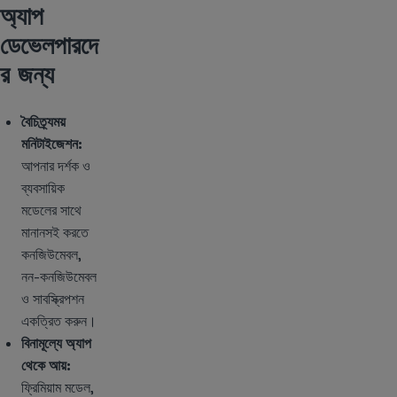
অ্যাপ
ডেভেলপারদে
র জন্য
বৈচিত্র্যময়
মনিটাইজেশন:
আপনার দর্শক ও
ব্যবসায়িক
মডেলের সাথে
মানানসই করতে
কনজিউমেবল,
নন-কনজিউমেবল
ও সাবস্ক্রিপশন
একত্রিত করুন।
বিনামূল্যে অ্যাপ
থেকে আয়:
ফ্রিমিয়াম মডেল,