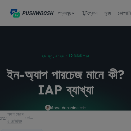
পণ্যসমূহ
ইন্টিগ্রেশন
মূল্য
কোম্পানি
২৯ জুল, ২০২৬ · 12 মিনিট পড়া
ইন-অ্যাপ পারচেজ মানে কী?
IAP ব্যাখ্যা
Anna Voronina
লেখক
অ্যাপ গ্রোথ
ব্লগ
আর্টিকেল
ও রেভিনিউ