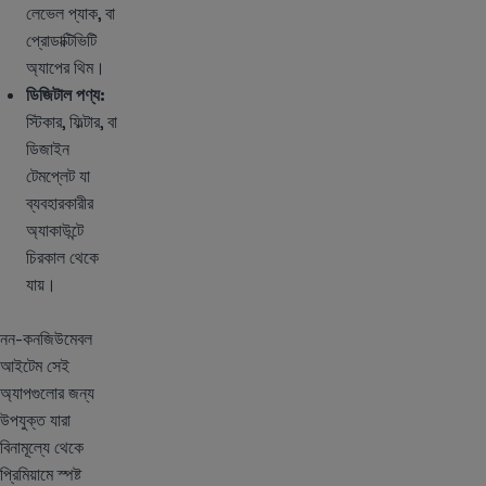
লেভেল প্যাক, বা
প্রোডাক্টিভিটি
অ্যাপের থিম।
ডিজিটাল পণ্য:
স্টিকার, ফিল্টার, বা
ডিজাইন
টেমপ্লেট যা
ব্যবহারকারীর
অ্যাকাউন্টে
চিরকাল থেকে
যায়।
নন-কনজিউমেবল
আইটেম সেই
অ্যাপগুলোর জন্য
উপযুক্ত যারা
বিনামূল্যে থেকে
প্রিমিয়ামে স্পষ্ট