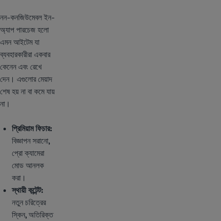
নন-কনজিউমেবল ইন-
অ্যাপ পারচেজ হলো
এমন আইটেম যা
ব্যবহারকারীরা একবার
কেনেন এবং রেখে
দেন। এগুলোর মেয়াদ
শেষ হয় না বা কমে যায়
না।
প্রিমিয়াম ফিচার:
বিজ্ঞাপন সরানো,
প্রো ক্যামেরা
মোড আনলক
করা।
স্থায়ী কন্টেন্ট:
নতুন চরিত্রের
স্কিন, অতিরিক্ত